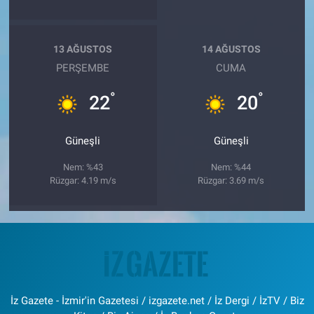
13 AĞUSTOS
14 AĞUSTOS
PERŞEMBE
CUMA
°
°
22
20
Güneşli
Güneşli
Nem: %43
Nem: %44
Rüzgar: 4.19 m/s
Rüzgar: 3.69 m/s
İz Gazete - İzmir'in Gazetesi / izgazete.net / İz Dergi / İzTV / Biz