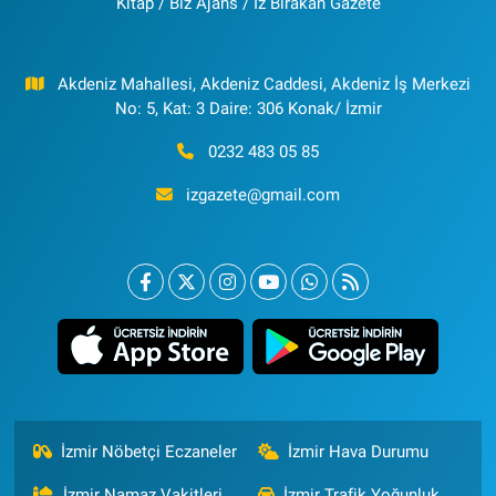
Kitap / Biz Ajans / İz Bırakan Gazete
Akdeniz Mahallesi, Akdeniz Caddesi, Akdeniz İş Merkezi
No: 5, Kat: 3 Daire: 306 Konak/ İzmir
0232 483 05 85
izgazete@gmail.com
İzmir Nöbetçi Eczaneler
İzmir Hava Durumu
İzmir Namaz Vakitleri
İzmir Trafik Yoğunluk