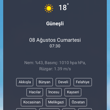
°
18
Güneşli
08 Ağustos Cumartesi
07:30
Nem: %43, Basınç: 1010 hpa hPa,
Rüzgar: 1.39 m/s
Akkışla
Bünyan
Develi
Felahiye
Hacılar
İncesu
Kayseri
Kocasinan
Melikgazi
Özvatan