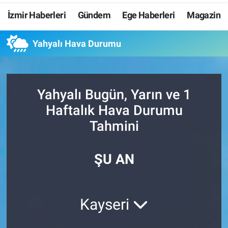
İzmir Haberleri
Gündem
Ege Haberleri
Magazin
Resmi İlanlar
Yahyalı Hava Durumu
Resmi Reklam
YAŞAM
Yahyalı Bugün, Yarın ve 1
Haftalık Hava Durumu
Tahmini
ŞU AN
Kayseri