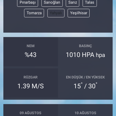
Pınarbaşı
Sarıoğlan
Sarız
Talas
Tomarza
Yahyalı
Yeşilhisar
NEM
BASINÇ
%43
1010 HPA
hpa
RÜZGAR
EN DÜŞÜK / EN YÜKSEK
°
°
1.39 M/S
15
/ 30
09 AĞUSTOS
10 AĞUSTOS