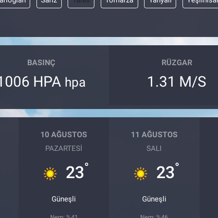
arıoğlan
Sarız
Talas
Tomarza
Yahyalı
Yeşilhisa
BASINÇ
RÜZGAR
1006 HPA
1.31 M/S
hpa
10 AĞUSTOS
11 AĞUSTOS
PAZARTESI
SALI
°
°
23
23
Güneşli
Güneşli
Nem: %41
Nem: %46