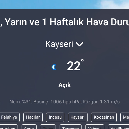
DOLAR
47,7106
%0.
EURO
55,1652
%0.
, Yarın ve 1 Haftalık Hava Du
Kayseri
°
22
Açık
Nem: %31, Basınç: 1006 hpa hPa, Rüzgar: 1.31 m/s
Felahiye
Hacılar
İncesu
Kayseri
Kocasinan
Me