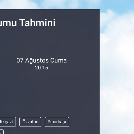
17
27
rumu Tahmini
07 Ağustos Cuma
20:15
likgazi
Özvatan
Pınarbaşı