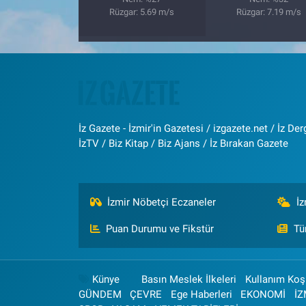
Rüzgar: 5.69 m/s
Rüzgar: 7.19 m/s
İz Gazete - İzmir'in Gazetesi / izgazete.net / İz Derg
İzTV / Biz Kitap / Biz Ajans / İz Bırakan Gazete
İzmir Nöbetçi Eczaneler
İ
Puan Durumu ve Fikstür
Tü
Künye
Basın Meslek İlkeleri
Kullanım Koşu
GÜNDEM
ÇEVRE
Ege Haberleri
EKONOMİ
İZ