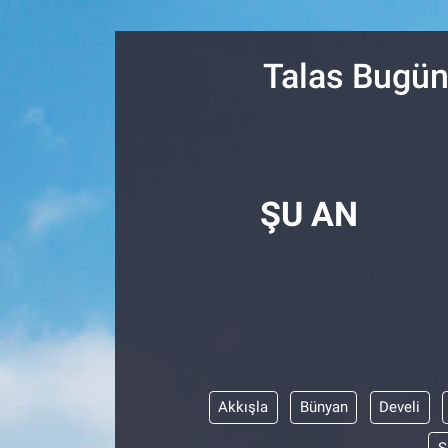
Resmi İlanlar
Talas Bugün
Resmi Reklam
YAŞAM
ŞU AN
Akkışla
Bünyan
Develi