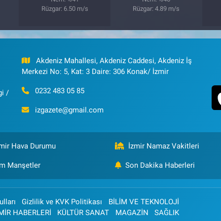
Rüzgar: 6.50 m/s
Rüzgar: 4.89 m/s
Akdeniz Mahallesi, Akdeniz Caddesi, Akdeniz İş
Merkezi No: 5, Kat: 3 Daire: 306 Konak/ İzmir
0232 483 05 85
i /
izgazete@gmail.com
zmir Hava Durumu
İzmir Namaz Vakitleri
m Manşetler
Son Dakika Haberleri
lları
Gizlilik ve KVK Politikası
BİLİM VE TEKNOLOJİ
MİR HABERLERİ
KÜLTÜR SANAT
MAGAZİN
SAĞLIK