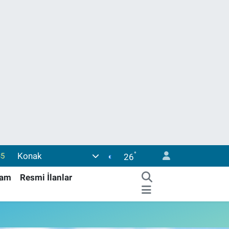
°
Konak
35
26
59
şam
Resmi İlanlar
19
.2