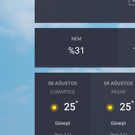
S
NEM
%31
08 AĞUSTOS
09 AĞUSTOS
CUMARTESI
PAZAR
°
°
25
25
Güneşli
Güneşli
Nem: %27
Nem: %32