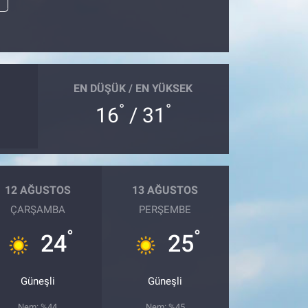
r
EN DÜŞÜK / EN YÜKSEK
°
°
16
/ 31
12 AĞUSTOS
13 AĞUSTOS
ÇARŞAMBA
PERŞEMBE
°
°
24
25
Güneşli
Güneşli
Nem: %44
Nem: %45