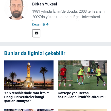
Birkan Yüksel
1981 yılında İzmir'de doğdu. 2003'te lisansını,
2009'da yüksek lisansını Ege Üniversitesi
İletişim Fakültesi Gazetecilik Bölümü'nde
Devam Et
tamamladı. 2011 yılında yüksek lisans
tezinden hareketle yazdığı "İdeoloji ve
Gündelik Hayatta Milliyetçilik" adlı kitabı,
Genesis Yayınevi tarafından basıldı. 2022
yılından bu yana İz Gazete'de sayfa yapımcısı
Bunlar da ilginizi çekebilir
ve editör olarak görev yapmaktadır.
YKS tercihlerinde rota İzmir:
Göztepe yeni sezon
Hangi üniversiteler hangi
hazırlıklarını İzmir'de sürdürdü
şartları sunuyor?