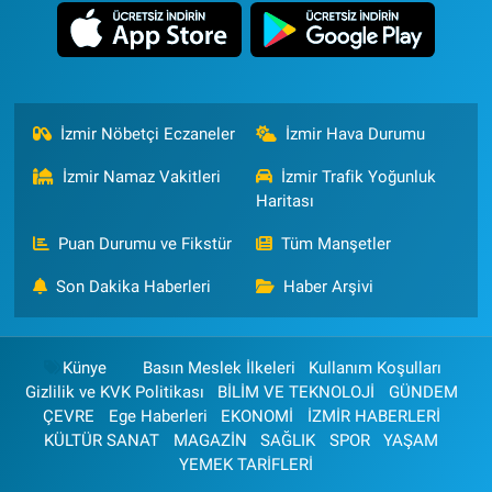
İzmir Nöbetçi Eczaneler
İzmir Hava Durumu
İzmir Namaz Vakitleri
İzmir Trafik Yoğunluk
Haritası
Puan Durumu ve Fikstür
Tüm Manşetler
Son Dakika Haberleri
Haber Arşivi
Künye
Basın Meslek İlkeleri
Kullanım Koşulları
Gizlilik ve KVK Politikası
BİLİM VE TEKNOLOJİ
GÜNDEM
ÇEVRE
Ege Haberleri
EKONOMİ
İZMİR HABERLERİ
KÜLTÜR SANAT
MAGAZİN
SAĞLIK
SPOR
YAŞAM
YEMEK TARİFLERİ