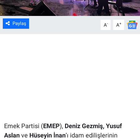
Paylaş
-
+
A
A
Emek Partisi (
EMEP
),
Deniz Gezmiş, Yusuf
Aslan
ve
Hüseyin İnan
’ı idam edilişlerinin