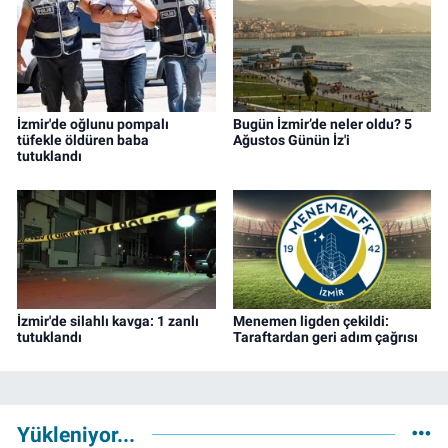
İzmir'de oğlunu pompalı
Bugün İzmir’de neler oldu? 5
tüfekle öldüren baba
Ağustos Günün İz'i
tutuklandı
İzmir'de silahlı kavga: 1 zanlı
Menemen ligden çekildi:
tutuklandı
Taraftardan geri adım çağrısı
Yükleniyor...