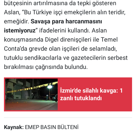
bütçesinin artırılmasına da tepki gösteren
Aslan, “Bu Türkiye işçi emekçilerin alın teridir,
emeğidir.
Savaşa para harcanmasını
istemiyoruz
” ifadelerini kullandı. Aslan
konuşmasında Digel direnişçileri ile Temel
Conta’da grevde olan işçileri de selamladı,
tutuklu sendikacılarla ve gazetecilerin serbest
bırakılması çağrısında bulundu.
İzmir'de silahlı kavga: 1
zanlı tutuklandı
Kaynak:
EMEP BASIN BÜLTENİ