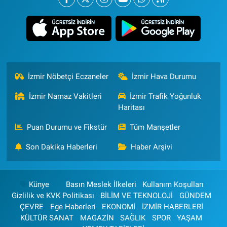
İzmir Nöbetçi Eczaneler
İzmir Hava Durumu
İzmir Namaz Vakitleri
İzmir Trafik Yoğunluk
Haritası
Puan Durumu ve Fikstür
Tüm Manşetler
Son Dakika Haberleri
Haber Arşivi
Künye
Basın Meslek İlkeleri
Kullanım Koşulları
Gizlilik ve KVK Politikası
BİLİM VE TEKNOLOJİ
GÜNDEM
ÇEVRE
Ege Haberleri
EKONOMİ
İZMİR HABERLERİ
KÜLTÜR SANAT
MAGAZİN
SAĞLIK
SPOR
YAŞAM