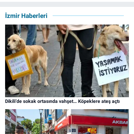
İzmir Haberleri
Dikili’de sokak ortasında vahşet… Köpeklere ateş açtı