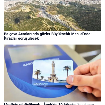
Balçova Arsaları’nda gözler Büyükşehir Meclisi’nde:
İtirazlar görüşülecek
Mecliste görüşülecek… İzmir'de 30 Ağustos’ta ulaşım