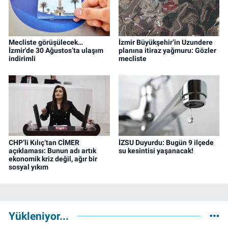
Mecliste görüşülecek…
İzmir Büyükşehir’in Uzundere
İzmir'de 30 Ağustos’ta ulaşım
planına itiraz yağmuru: Gözler
indirimli
mecliste
CHP’li Kılıç’tan CİMER
İZSU Duyurdu: Bugün 9 ilçede
açıklaması: Bunun adı artık
su kesintisi yaşanacak!
ekonomik kriz değil, ağır bir
sosyal yıkım
Yükleniyor...