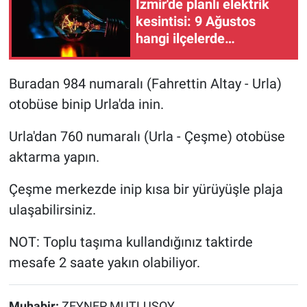
İzmir'de planlı elektrik
kesintisi: 9 Ağustos
hangi ilçelerde
elektrikler kesilecek?
Buradan 984 numaralı (Fahrettin Altay - Urla)
otobüse binip Urla'da inin.
Urla'dan 760 numaralı (Urla - Çeşme) otobüse
aktarma yapın.
Çeşme merkezde inip kısa bir yürüyüşle plaja
ulaşabilirsiniz.
NOT: Toplu taşıma kullandığınız taktirde
mesafe 2 saate yakın olabiliyor.
Muhabir:
ZEYNEP MUTLUSOY