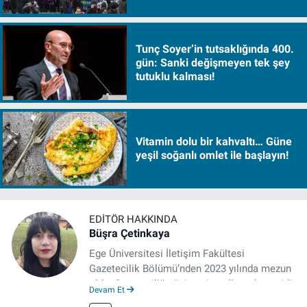
Tunç Soyer’in tutsaklığında 400.
gün: Sanki değişmeyen tek şey
tutuklu kalması!
Vitamin dolu bir kahvaltı… Güne
yeşil soğanlı omlet ile başlayın!
EDITÖR HAKKINDA
Büşra Çetinkaya
Ege Üniversitesi İletişim Fakültesi
Gazetecilik Bölümü’nden 2023 yılında mezun
oldu. Gazeteciliğe üniversite yıllarında çeşitli
Devam Et
gazetelerde yaptığı stajlarla adım attı.