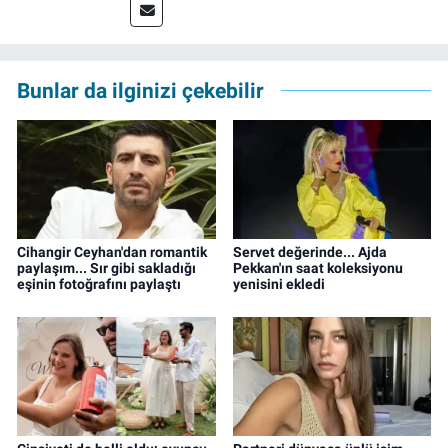
Meslek hayatına 2023'te İzmir'de başlayan
gazeteci, halen izgazete.net’te editör olarak
çalışmalarını sürdürüyor.
Bunlar da ilginizi çekebilir
Cihangir Ceyhan'dan romantik
Servet değerinde... Ajda
paylaşım... Sır gibi sakladığı
Pekkan'ın saat koleksiyonu
eşinin fotoğrafını paylaştı
yenisini ekledi