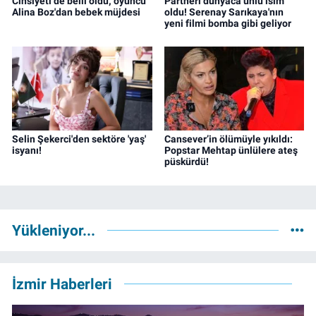
Cinsiyeti de belli oldu; oyuncu
Partneri dünyaca ünlü isim
Alina Boz'dan bebek müjdesi
oldu! Serenay Sarıkaya'nın
yeni filmi bomba gibi geliyor
Selin Şekerci'den sektöre 'yaş'
Cansever’in ölümüyle yıkıldı:
isyanı!
Popstar Mehtap ünlülere ateş
püskürdü!
Yükleniyor...
İzmir Haberleri