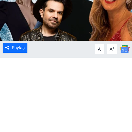
Paylaş
-
+
A
A