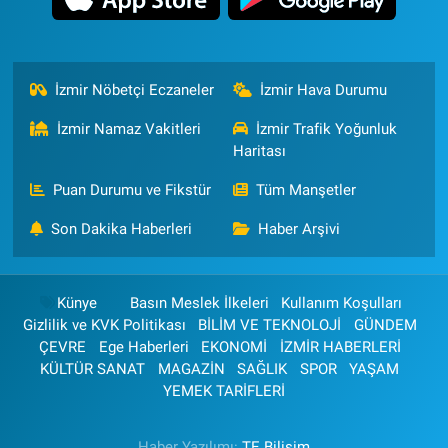
İzmir Nöbetçi Eczaneler
İzmir Hava Durumu
İzmir Namaz Vakitleri
İzmir Trafik Yoğunluk
Haritası
Puan Durumu ve Fikstür
Tüm Manşetler
Son Dakika Haberleri
Haber Arşivi
Künye
Basın Meslek İlkeleri
Kullanım Koşulları
Gizlilik ve KVK Politikası
BİLİM VE TEKNOLOJİ
GÜNDEM
ÇEVRE
Ege Haberleri
EKONOMİ
İZMİR HABERLERİ
KÜLTÜR SANAT
MAGAZİN
SAĞLIK
SPOR
YAŞAM
YEMEK TARİFLERİ
Haber Yazılımı:
TE Bilişim