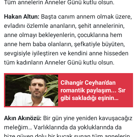
Tüm annelerin Anneler Günü kutlu olsun.
Hakan Altun:
Başta canım annem olmak üzere,
evladını özlemle ananların, şehit annelerinin,
anne olmayı bekleyenlerin, çocuklarına hem
anne hem baba olanların, şefkatiyle büyüten,
sevgisiyle iyileştiren ve kendini anne hisseden
tüm kadınların Anneler Günü kutlu olsun.
Cihangir Ceyhan'dan
romantik paylaşım... Sır
gibi sakladığı eşinin
fotoğrafını paylaştı
Akın Akınözü:
Bir gün yine yeniden kavuşacağız
meleğim… Varlıklarında da yokluklarında da
bize güven dolu bir kucak sunan tüm annelerin