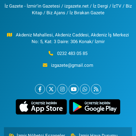
İz Gazete - İzmir'in Gazetesi / izgazete.net / İz Dergi / İzTV / Biz
Kitap / Biz Ajans / İz Bırakan Gazete
Akdeniz Mahallesi, Akdeniz Caddesi, Akdeniz İş Merkezi
No: 5, Kat: 3 Daire: 306 Konak/ İzmir
0232 483 05 85
izgazete@gmail.com
İzmir Nöbetçi Eczaneler
İzmir Hava Durumu