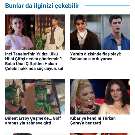
Bunlar da ilginizi çekebilir
İnci Taneleri'nin Yıldızı Ülkü
Yeraltı dizisinde flaş olay!:
Hilal Çiftçi neden gündemde?
Babadan suç duyurusu
Baba Ünal Çiftçi'den Hakan
Çelebi hakkında suç duyurusu!
Bülent Ersoy Çeşme’de… Golf
Kibariye kendini Türkan
arabasıyla sahneye gitti
Şoray'a benzetti