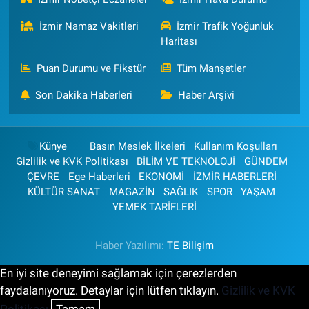
İzmir Namaz Vakitleri
İzmir Trafik Yoğunluk
Haritası
Puan Durumu ve Fikstür
Tüm Manşetler
Son Dakika Haberleri
Haber Arşivi
Künye
Basın Meslek İlkeleri
Kullanım Koşulları
Gizlilik ve KVK Politikası
BİLİM VE TEKNOLOJİ
GÜNDEM
ÇEVRE
Ege Haberleri
EKONOMİ
İZMİR HABERLERİ
KÜLTÜR SANAT
MAGAZİN
SAĞLIK
SPOR
YAŞAM
YEMEK TARİFLERİ
Haber Yazılımı:
TE Bilişim
En iyi site deneyimi sağlamak için çerezlerden
faydalanıyoruz. Detaylar için lütfen tıklayın.
Gizlilik ve KVK