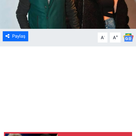
Paylaş
-
+
A
A