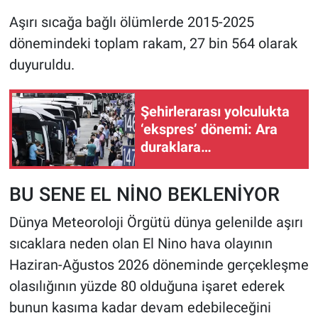
Aşırı sıcağa bağlı ölümlerde 2015-2025
dönemindeki toplam rakam, 27 bin 564 olarak
duyuruldu.
Şehirlerarası yolculukta
‘ekspres’ dönemi: Ara
duraklara
uğranmayacak!
BU SENE EL NİNO BEKLENİYOR
Dünya Meteoroloji Örgütü dünya gelenilde aşırı
sıcaklara neden olan El Nino hava olayının
Haziran-Ağustos 2026 döneminde gerçekleşme
olasılığının yüzde 80 olduğuna işaret ederek
bunun kasıma kadar devam edebileceğini