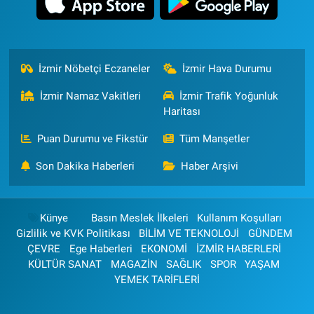
İzmir Nöbetçi Eczaneler
İzmir Hava Durumu
İzmir Namaz Vakitleri
İzmir Trafik Yoğunluk
Haritası
Puan Durumu ve Fikstür
Tüm Manşetler
Son Dakika Haberleri
Haber Arşivi
Künye
Basın Meslek İlkeleri
Kullanım Koşulları
Gizlilik ve KVK Politikası
BİLİM VE TEKNOLOJİ
GÜNDEM
ÇEVRE
Ege Haberleri
EKONOMİ
İZMİR HABERLERİ
KÜLTÜR SANAT
MAGAZİN
SAĞLIK
SPOR
YAŞAM
YEMEK TARİFLERİ