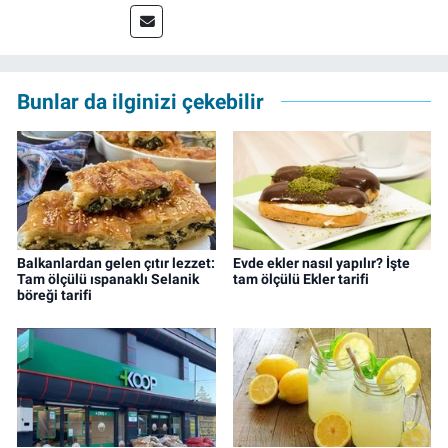
deneyimin dışında kapatılana kadar Artı TV
ve TELE1 TV Ankara bürolarında editör ve
kameraman olarak çalıştı. Meslek hayatını İz
Gazete'de sürdürüyor.
Bunlar da ilginizi çekebilir
Balkanlardan gelen çıtır lezzet:
Evde ekler nasıl yapılır? İşte
Tam ölçülü ıspanaklı Selanik
tam ölçülü Ekler tarifi
böreği tarifi