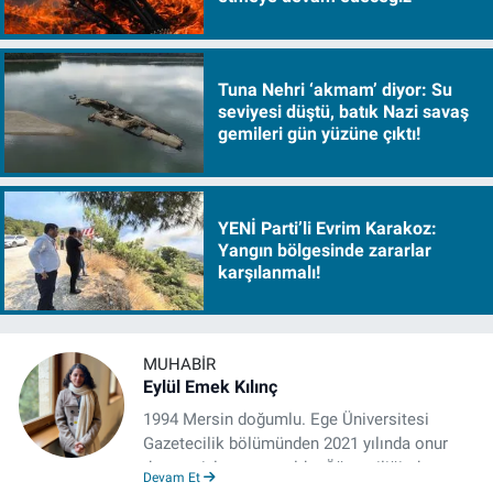
Tuna Nehri ‘akmam’ diyor: Su
seviyesi düştü, batık Nazi savaş
gemileri gün yüzüne çıktı!
YENİ Parti’li Evrim Karakoz:
Yangın bölgesinde zararlar
karşılanmalı!
MUHABIR
Eylül Emek Kılınç
1994 Mersin doğumlu. Ege Üniversitesi
Gazetecilik bölümünden 2021 yılında onur
derecesiyle mezun oldu. Öğrenciliğinde
Devam Et
çeşitli mecralarda edindiği yarı-profesyonel