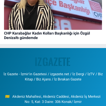
CHP Karabağlar Kadın Kolları Başkanlığı için Özgül
Denizaltı gündemde
İz Gazete - İzmir'in Gazetesi / izgazete.net / İz Dergi / İzTV / Biz
Kitap / Biz Ajans / İz Bırakan Gazete
Akdeniz Mahallesi, Akdeniz Caddesi, Akdeniz İş Merkezi
No: 5, Kat: 3 Daire: 306 Konak/ İzmir