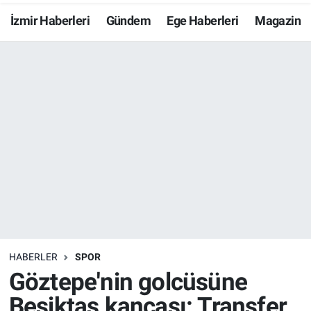
İzmir Haberleri
Gündem
Ege Haberleri
Magazin
Resmi İlanlar
Resmi Reklam
YAŞAM
HABERLER
SPOR
Göztepe'nin golcüsüne
Beşiktaş kancası: Transfer