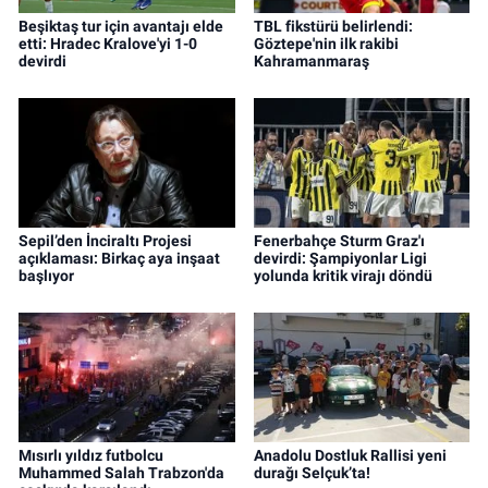
Beşiktaş tur için avantajı elde
TBL fikstürü belirlendi:
etti: Hradec Kralove'yi 1-0
Göztepe'nin ilk rakibi
devirdi
Kahramanmaraş
Sepil’den İnciraltı Projesi
Fenerbahçe Sturm Graz'ı
açıklaması: Birkaç aya inşaat
devirdi: Şampiyonlar Ligi
başlıyor
yolunda kritik virajı döndü
Mısırlı yıldız futbolcu
Anadolu Dostluk Rallisi yeni
Muhammed Salah Trabzon'da
durağı Selçuk’ta!