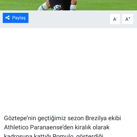
Paylaş
-
+
A
A
Göztepe’nin geçtiğimiz sezon Brezilya ekibi
Athletico Paranaense’den kiralık olarak
kadrosuna kattığı Romulo, gösterdiği