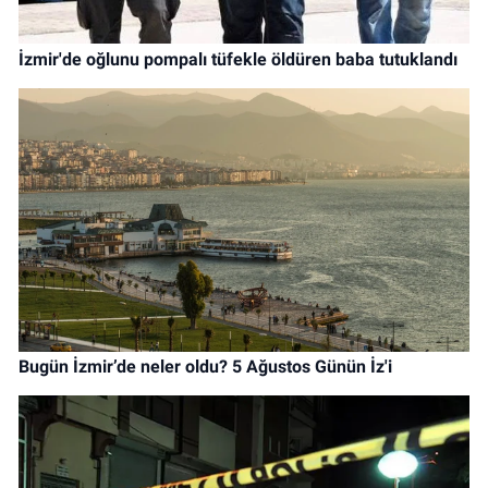
İzmir'de oğlunu pompalı tüfekle öldüren baba tutuklandı
Bugün İzmir’de neler oldu? 5 Ağustos Günün İz'i