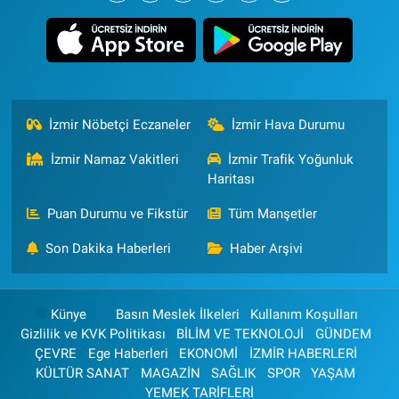
İzmir Nöbetçi Eczaneler
İzmir Hava Durumu
İzmir Namaz Vakitleri
İzmir Trafik Yoğunluk
Haritası
Puan Durumu ve Fikstür
Tüm Manşetler
Son Dakika Haberleri
Haber Arşivi
Künye
Basın Meslek İlkeleri
Kullanım Koşulları
Gizlilik ve KVK Politikası
BİLİM VE TEKNOLOJİ
GÜNDEM
ÇEVRE
Ege Haberleri
EKONOMİ
İZMİR HABERLERİ
KÜLTÜR SANAT
MAGAZİN
SAĞLIK
SPOR
YAŞAM
YEMEK TARİFLERİ