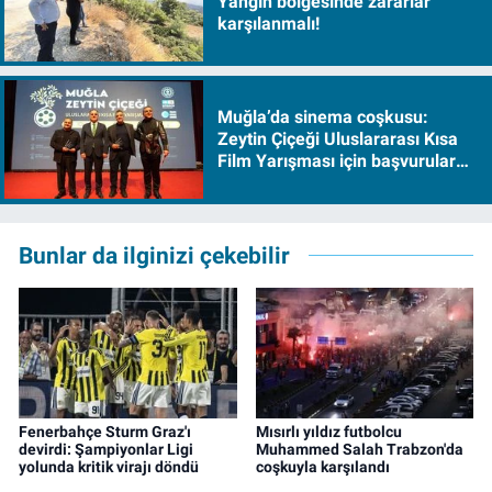
Yangın bölgesinde zararlar
karşılanmalı!
Muğla’da sinema coşkusu:
Zeytin Çiçeği Uluslararası Kısa
Film Yarışması için başvurular
başladı
Bunlar da ilginizi çekebilir
Fenerbahçe Sturm Graz'ı
Mısırlı yıldız futbolcu
devirdi: Şampiyonlar Ligi
Muhammed Salah Trabzon'da
yolunda kritik virajı döndü
coşkuyla karşılandı