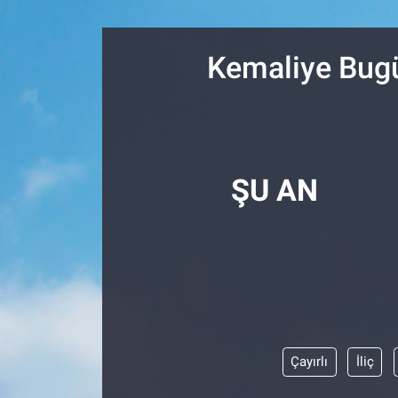
Resmi İlanlar
Kemaliye Bugü
Resmi Reklam
YAŞAM
ŞU AN
Çayırlı
İliç