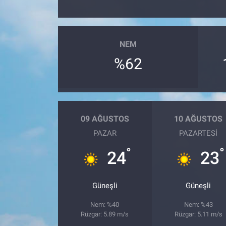
NEM
%62
09 AĞUSTOS
10 AĞUSTOS
PAZAR
PAZARTESI
°
°
24
23
Güneşli
Güneşli
Nem: %40
Nem: %43
Rüzgar: 5.89 m/s
Rüzgar: 5.11 m/s