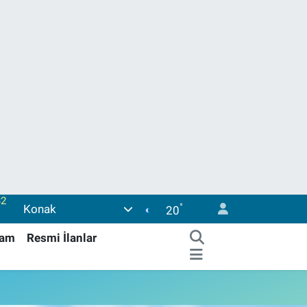
°
Konak
38
20
03
şam
Resmi İlanlar
14
11