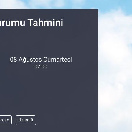
18
32
Durumu Tahmini
08 Ağustos Cumartesi
07:00
ercan
Üzümlü