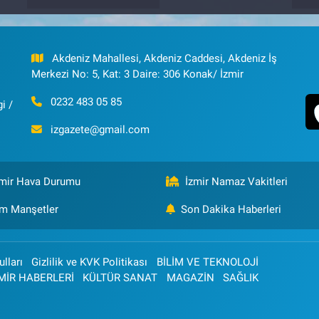
Akdeniz Mahallesi, Akdeniz Caddesi, Akdeniz İş
Merkezi No: 5, Kat: 3 Daire: 306 Konak/ İzmir
0232 483 05 85
i /
izgazete@gmail.com
zmir Hava Durumu
İzmir Namaz Vakitleri
m Manşetler
Son Dakika Haberleri
lları
Gizlilik ve KVK Politikası
BİLİM VE TEKNOLOJİ
MİR HABERLERİ
KÜLTÜR SANAT
MAGAZİN
SAĞLIK