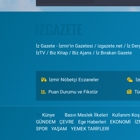
İz Gazete - İzmir'in Gazetesi / izgazete.net / İz Derg
İzTV / Biz Kitap / Biz Ajans / İz Bırakan Gazete
İzmir Nöbetçi Eczaneler
İ
Puan Durumu ve Fikstür
Tü
Künye
Basın Meslek İlkeleri
Kullanım Koşu
GÜNDEM
ÇEVRE
Ege Haberleri
EKONOMİ
İZ
SPOR
YAŞAM
YEMEK TARİFLERİ