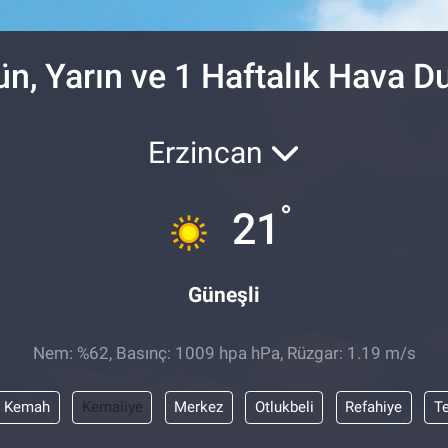
DOLAR
47,7436
%0.
EURO
55,2510
%0.
n, Yarın ve 1 Haftalık Hava 
Erzincan
°
21
Güneşli
Nem: %62, Basınç: 1009 hpa hPa, Rüzgar: 1.19 m/s
Kemah
Kemaliye
Merkez
Otlukbeli
Refahiye
T