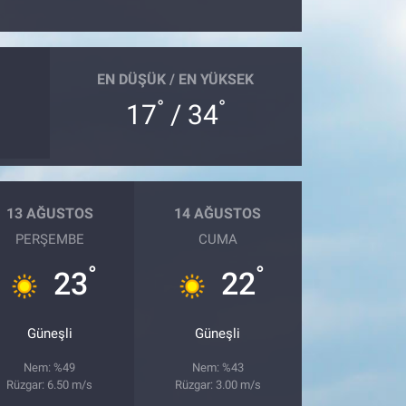
EN DÜŞÜK / EN YÜKSEK
°
°
17
/ 34
13 AĞUSTOS
14 AĞUSTOS
PERŞEMBE
CUMA
°
°
23
22
Güneşli
Güneşli
Nem: %49
Nem: %43
Rüzgar: 6.50 m/s
Rüzgar: 3.00 m/s