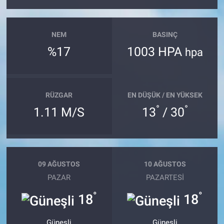
NEM
BASINÇ
%17
1003 HPA
hpa
RÜZGAR
EN DÜŞÜK / EN YÜKSEK
°
°
1.11 M/S
13
/ 30
09 AĞUSTOS
10 AĞUSTOS
PAZAR
PAZARTESI
°
°
18
18
Güneşli
Güneşli