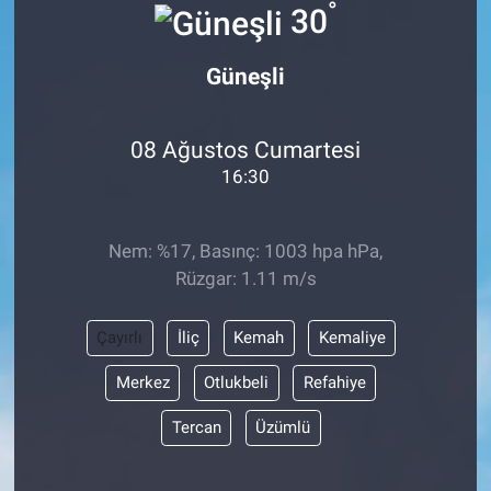
°
30
Güneşli
08 Ağustos Cumartesi
16:30
Nem: %17, Basınç: 1003 hpa hPa,
Rüzgar: 1.11 m/s
Çayırlı
İliç
Kemah
Kemaliye
Merkez
Otlukbeli
Refahiye
Tercan
Üzümlü