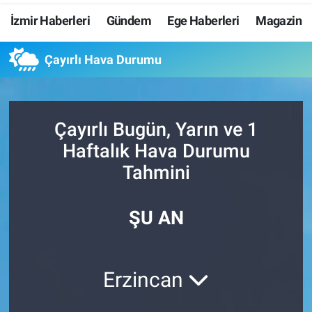
İzmir Haberleri
Gündem
Ege Haberleri
Magazin
Resmi İlanlar
Çayırlı Hava Durumu
Resmi Reklam
YAŞAM
Çayırlı Bugün, Yarın ve 1
Haftalık Hava Durumu
Tahmini
ŞU AN
Erzincan