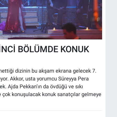
İNCİ BÖLÜMDE KONUK
nettiği dizinin bu akşam ekrana gelecek 7.
or. Akkor, usta yorumcu Süreyya Pera
ek. Ajda Pekkan’ın da övdüğü ve sıkı
' e çok konuşulacak konuk sanatçılar gelmeye