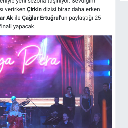
deniyle yeni sezona taşınıyor. Sevdiğim
sı verirken
Çirkin
dizisi biraz daha erken
ar Ak
ile
Çağlar Ertuğrul
’un paylaştığı 25
finali yapacak.