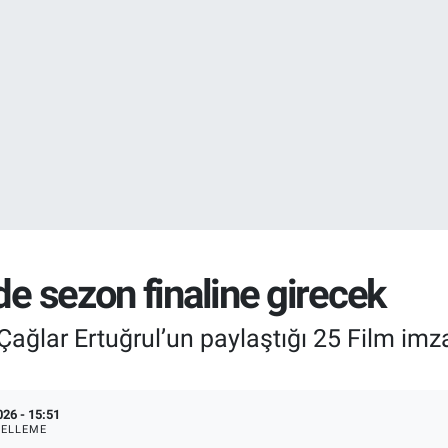
EURO
55,0250
%0.
STERLİN
64,2398
%0
de sezon finaline girecek
 Çağlar Ertuğrul’un paylaştığı 25 Film imz
026 - 15:51
ELLEME