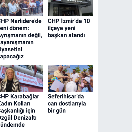
HP Narlıdere'de
CHP İzmir’de 10
eni dönem:
ilçeye yeni
yrışmanın değil,
başkan atandı
dayanışmanın
iyasetini
yapacağız
CHP Karabağlar
Seferihisar’da
adın Kolları
can dostlarıyla
aşkanlığı için
bir gün
zgül Denizaltı
gündemde