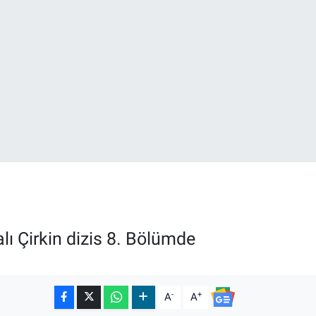
02
.2
alı Çirkin dizis 8. Bölümde
-
+
A
A