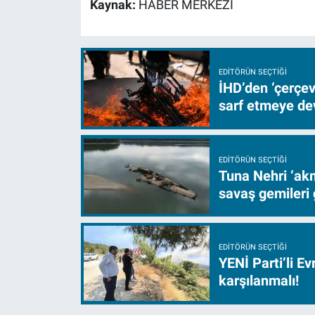
Kaynak:
HABER MERKEZİ
EDITÖRÜN SEÇTIĞI
İHD’den ‘çerçe
sarf etmeye d
EDITÖRÜN SEÇTIĞI
Tuna Nehri ‘akm
savaş gemileri 
EDITÖRÜN SEÇTIĞI
YENİ Parti’li E
karşılanmalı!