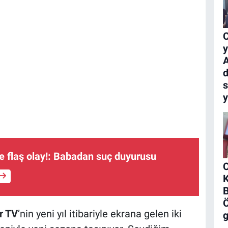
C
y
A
s
de flaş olay!: Babadan suç duyurusu
K
B
Ö
r TV
’nin yeni yıl itibariyle ekrana gelen iki