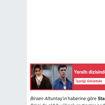
Yeraltı dizisin
İçeriği Görüntüle
Birsen Altuntaş’ın
haberine göre
Sta