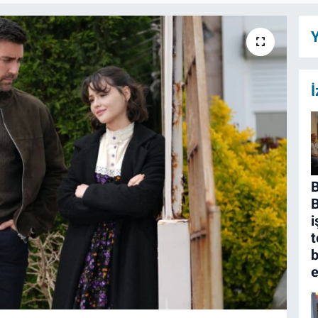
Y
İ
B
i
t
b
e