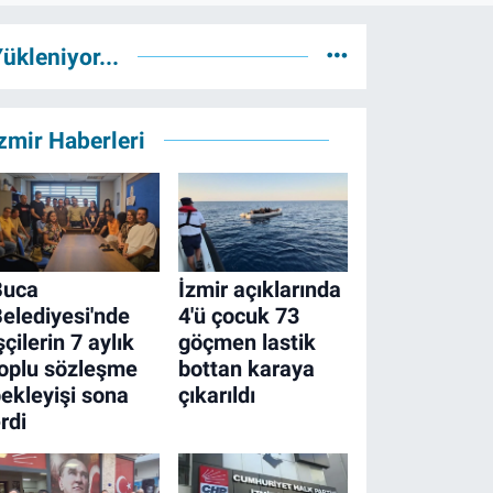
ükleniyor...
zmir Haberleri
Buca
İzmir açıklarında
elediyesi'nde
4'ü çocuk 73
şçilerin 7 aylık
göçmen lastik
oplu sözleşme
bottan karaya
ekleyişi sona
çıkarıldı
rdi