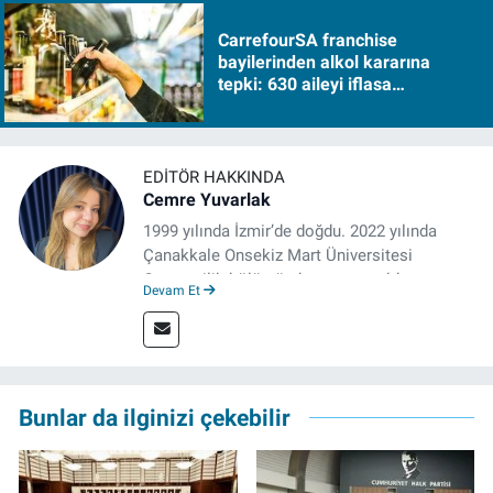
CarrefourSA franchise
bayilerinden alkol kararına
tepki: 630 aileyi iflasa
sürükleyecek!
EDITÖR HAKKINDA
Cemre Yuvarlak
1999 yılında İzmir’de doğdu. 2022 yılında
Çanakkale Onsekiz Mart Üniversitesi
Gazetecilik bölümünden mezun oldu.
Devam Et
Çanakkale’de Gazetecilik alanında tezli
Yüksek Lisansına devam eden gazeteci, 2022
yılında İzmir’de mesleğe başladı. Meslek
hayatı boyunca muhabirlik, editörlük ve
rejisörlük görevlerini üstlendi. Çalışma
Bunlar da ilginizi çekebilir
hayatına ise izgazete.net’te haber editörü
olarak devam ediyor.