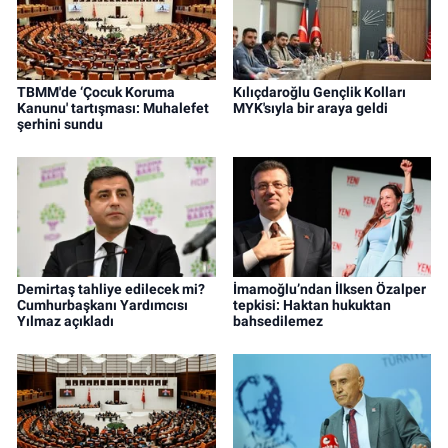
TBMM'de ‘Çocuk Koruma
Kılıçdaroğlu Gençlik Kolları
Kanunu' tartışması: Muhalefet
MYK'sıyla bir araya geldi
şerhini sundu
Demirtaş tahliye edilecek mi?
İmamoğlu’ndan İlksen Özalper
Cumhurbaşkanı Yardımcısı
tepkisi: Haktan hukuktan
Yılmaz açıkladı
bahsedilemez