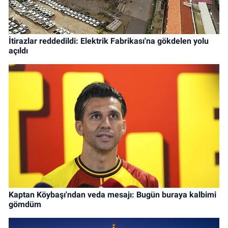
İtirazlar reddedildi: Elektrik Fabrikası'na gökdelen yolu
açıldı
Kaptan Köybaşı'ndan veda mesajı: Bugün buraya kalbimi
gömdüm