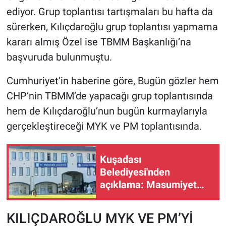
ediyor. Grup toplantısı tartışmaları bu hafta da
sürerken, Kılıçdaroğlu grup toplantısı yapmama
kararı almış Özel ise TBMM Başkanlığı’na
başvuruda bulunmuştu.
Cumhuriyet’in haberine göre, Bugün gözler hem
CHP’nin TBMM’de yapacağı grup toplantısında
hem de Kılıçdaroğlu’nun bugün kurmaylarıyla
gerçekleştireceği MYK ve PM toplantısında.
Kuşadası
Belediyesi'nden
açıklama: Masumiyet
karinesi hukuk devletinin
temel ilkelerinden biri!
KILIÇDAROĞLU MYK VE PM’Yİ