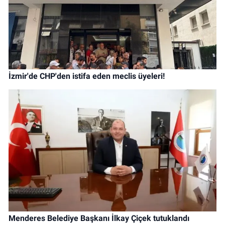
İzmir'de CHP'den istifa eden meclis üyeleri!
Menderes Belediye Başkanı İlkay Çiçek tutuklandı