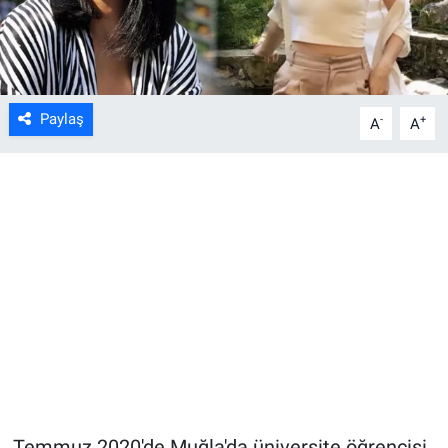
Paylaş
-
+
A
A
Temmuz 2020'de Muğla'da üniversite öğrencisi