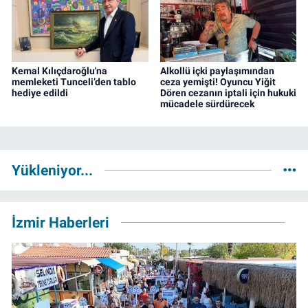
Kemal Kılıçdaroğlu'na
Alkollü içki paylaşımından
memleketi Tunceli’den tablo
ceza yemişti! Oyuncu Yiğit
hediye edildi
Dören cezanın iptali için hukuki
mücadele sürdürecek
Yükleniyor...
İzmir Haberleri