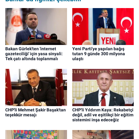
Bakan Gürlek'ten 'internet
Yeni Parti'ye yapılan bağış
gazeteciliği' için yasa sinyali:
tutarı 9 günde 300 milyona
Tek çatı altında toplanmalı
ulaştı
CHP'li Mehmet Şakir Başak'tan
CHP'li Yıldırım Kaya: Rekabetçi
teşekkür mesajı
değil, adil ve eşitlikçi bir eğitim
sistemini inşa edeceğiz