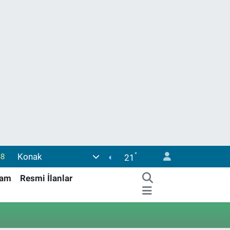
°
Konak
38
21
03
şam
Resmi İlanlar
14
87