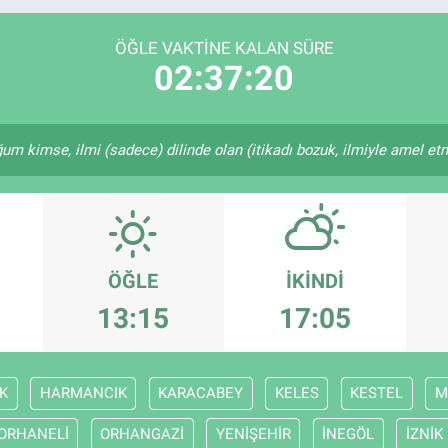
DOLAR
47,7436
%0.
EURO
55,2510
%0.
ÖĞLE VAKTINE KALAN SÜRE
02:37:19
kimse, ilmi (sadece) dilinde olan (itikadı bozuk, ilmiyle amel etme
ÖĞLE
İKINDI
13:15
17:05
K
HARMANCIK
KARACABEY
KELES
KESTEL
M
ORHANELİ
ORHANGAZİ
YENİŞEHİR
İNEGÖL
İZNİK