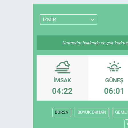
Resmi İlanlar
İZMİR
Resmi Reklam
YAŞAM
Ümmetim hakkında en çok korktuğum 
İMSAK
GÜNEŞ
04:22
06:01
BURSA
BÜYÜK ORHAN
GEMLİ