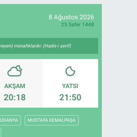
18
32
8 Ağustos 2026
25 Safer 1448
yen) münafıklardır. (Hadis-i şerif)
AKŞAM
YATSI
20:18
21:50
UDANYA
MUSTAFA KEMALPAŞA