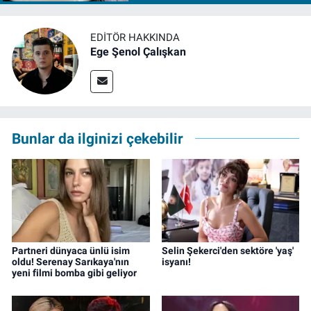
EDITÖR HAKKINDA
Ege Şenol Çalışkan
Bunlar da ilginizi çekebilir
Partneri dünyaca ünlü isim
Selin Şekerci'den sektöre 'yaş'
oldu! Serenay Sarıkaya'nın
isyanı!
yeni filmi bomba gibi geliyor