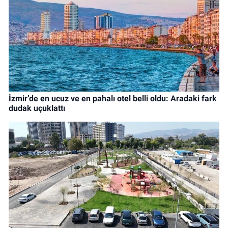
İzmir’de en ucuz ve en pahalı otel belli oldu: Aradaki fark
dudak uçuklattı