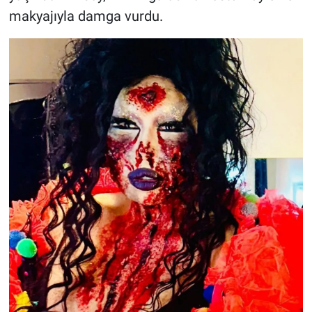
makyajıyla damga vurdu.