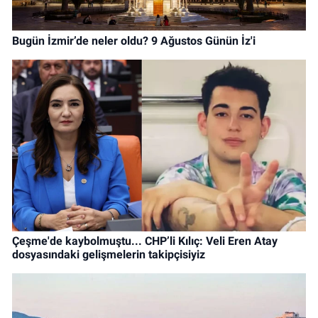
Bugün İzmir’de neler oldu? 9 Ağustos Günün İz'i
Çeşme'de kaybolmuştu... CHP’li Kılıç: Veli Eren Atay
dosyasındaki gelişmelerin takipçisiyiz