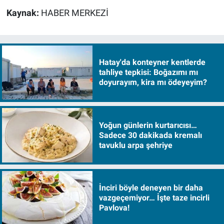
Kaynak:
HABER MERKEZİ
Hatay'da konteyner kentlerde
tahliye tepkisi: Boğazımı mı
doyurayım, kira mı ödeyeyim?
Yoğun günlerin kurtarıcısı…
Sadece 30 dakikada kremalı
tavuklu arpa şehriye
İnciri böyle deneyen bir daha
vazgeçemiyor… İşte taze incirli
Pavlova!