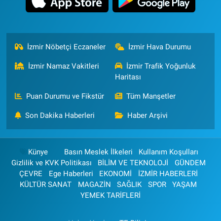
İzmir Nöbetçi Eczaneler
İzmir Hava Durumu
İzmir Namaz Vakitleri
İzmir Trafik Yoğunluk
Haritası
Puan Durumu ve Fikstür
Tüm Manşetler
Son Dakika Haberleri
Haber Arşivi
Künye
Basın Meslek İlkeleri
Kullanım Koşulları
Gizlilik ve KVK Politikası
BİLİM VE TEKNOLOJİ
GÜNDEM
ÇEVRE
Ege Haberleri
EKONOMİ
İZMİR HABERLERİ
KÜLTÜR SANAT
MAGAZİN
SAĞLIK
SPOR
YAŞAM
YEMEK TARİFLERİ