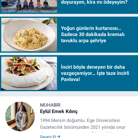
doyurayım, kira mı ödeyeyim?
Yoğun günlerin kurtarıcısı…
Sadece 30 dakikada kremalı
tavuklu arpa şehriye
İnciri böyle deneyen bir daha
vazgeçemiyor… İşte taze incirli
Pavlova!
MUHABIR
Eylül Emek Kılınç
1994 Mersin doğumlu. Ege Üniversitesi
Gazetecilik bölümünden 2021 yılında onur
derecesiyle mezun oldu. Öğrenciliğinde
Devam Et