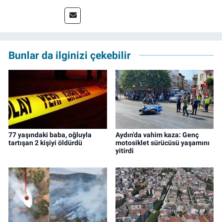
çeşitli mecralarda edindiği yarı-profesyonel
deneyimin dışında kapatılana kadar Artı TV
ve TELE1 TV Ankara bürolarında editör ve
kameraman olarak çalıştı. Meslek hayatını İz
Gazete'de sürdürüyor.
Bunlar da ilginizi çekebilir
77 yaşındaki baba, oğluyla
Aydın’da vahim kaza: Genç
tartışan 2 kişiyi öldürdü
motosiklet sürücüsü yaşamını
yitirdi