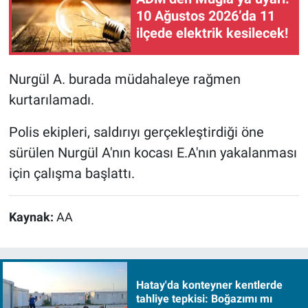
10 Ağustos 2026’da 11
ilçede elektrik kesilecek!
Nurgül A. burada müdahaleye rağmen
kurtarılamadı.
Polis ekipleri, saldırıyı gerçekleştirdiği öne
sürülen Nurgül A'nın kocası E.A'nın yakalanması
için çalışma başlattı.
Kaynak:
AA
Hatay'da konteyner kentlerde
tahliye tepkisi: Boğazımı mı