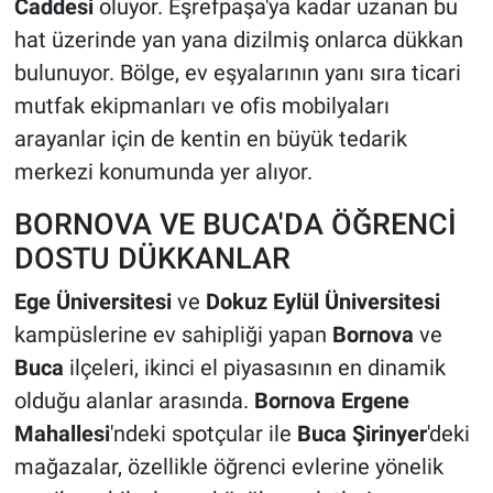
Caddesi
oluyor. Eşrefpaşa'ya kadar uzanan bu
hat üzerinde yan yana dizilmiş onlarca dükkan
bulunuyor. Bölge, ev eşyalarının yanı sıra ticari
mutfak ekipmanları ve ofis mobilyaları
arayanlar için de kentin en büyük tedarik
merkezi konumunda yer alıyor.
BORNOVA VE BUCA'DA ÖĞRENCİ
DOSTU DÜKKANLAR
Ege Üniversitesi
ve
Dokuz Eylül Üniversitesi
kampüslerine ev sahipliği yapan
Bornova
ve
Buca
ilçeleri, ikinci el piyasasının en dinamik
olduğu alanlar arasında.
Bornova Ergene
Mahallesi
'ndeki spotçular ile
Buca Şirinyer
'deki
mağazalar, özellikle öğrenci evlerine yönelik