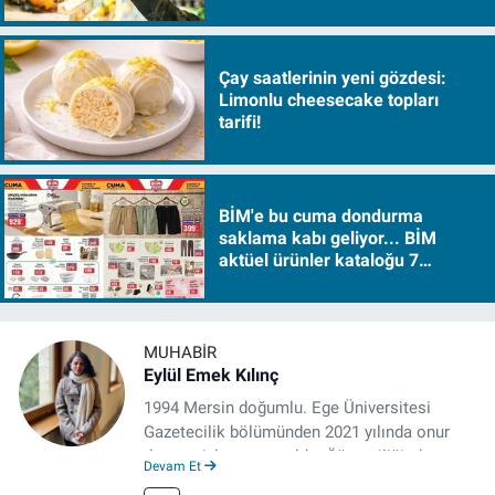
sürükleyecek!
Çay saatlerinin yeni gözdesi:
Limonlu cheesecake topları
tarifi!
BİM'e bu cuma dondurma
saklama kabı geliyor... BİM
aktüel ürünler kataloğu 7
Ağustos Cuma 2026
MUHABIR
Eylül Emek Kılınç
1994 Mersin doğumlu. Ege Üniversitesi
Gazetecilik bölümünden 2021 yılında onur
derecesiyle mezun oldu. Öğrenciliğinde
Devam Et
çeşitli mecralarda edindiği yarı-profesyonel