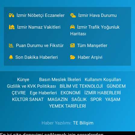
İzmir Nöbetçi Eczaneler
İzmir Hava Durumu
İzmir Namaz Vakitleri
İzmir Trafik Yoğunluk
Haritası
Puan Durumu ve Fikstür
Tüm Manşetler
Son Dakika Haberleri
Haber Arşivi
Künye
Basın Meslek İlkeleri
Kullanım Koşulları
Gizlilik ve KVK Politikası
BİLİM VE TEKNOLOJİ
GÜNDEM
ÇEVRE
Ege Haberleri
EKONOMİ
İZMİR HABERLERİ
KÜLTÜR SANAT
MAGAZİN
SAĞLIK
SPOR
YAŞAM
YEMEK TARİFLERİ
Haber Yazılımı:
TE Bilişim