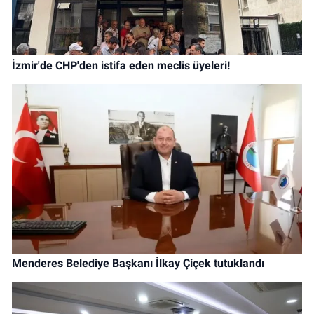
İzmir'de CHP'den istifa eden meclis üyeleri!
Menderes Belediye Başkanı İlkay Çiçek tutuklandı