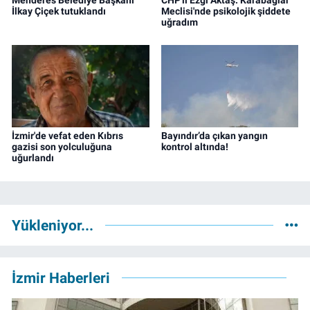
İlkay Çiçek tutuklandı
Meclisi'nde psikolojik şiddete
uğradım
İzmir'de vefat eden Kıbrıs
Bayındır’da çıkan yangın
gazisi son yolculuğuna
kontrol altında!
uğurlandı
Yükleniyor...
İzmir Haberleri