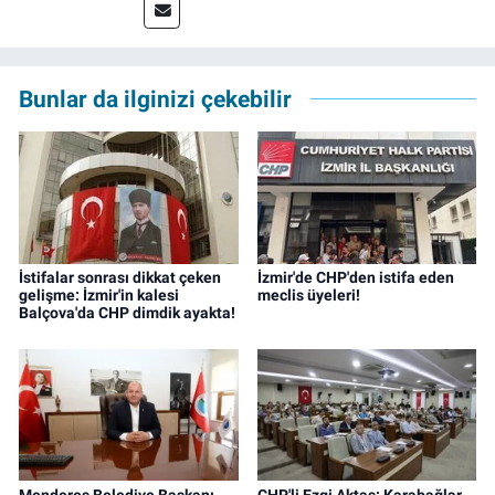
deneyimin dışında kapatılana kadar Artı TV
ve TELE1 TV Ankara bürolarında editör ve
kameraman olarak çalıştı. Meslek hayatını İz
Gazete'de sürdürüyor.
Bunlar da ilginizi çekebilir
İstifalar sonrası dikkat çeken
İzmir'de CHP'den istifa eden
gelişme: İzmir'in kalesi
meclis üyeleri!
Balçova'da CHP dimdik ayakta!
Menderes Belediye Başkanı
CHP'li Ezgi Aktaş: Karabağlar