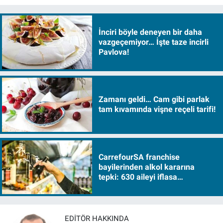
İnciri böyle deneyen bir daha
vazgeçemiyor… İşte taze incirli
Pavlova!
Zamanı geldi… Cam gibi parlak
tam kıvamında vişne reçeli tarifi!
CarrefourSA franchise
bayilerinden alkol kararına
tepki: 630 aileyi iflasa
sürükleyecek!
EDITÖR HAKKINDA