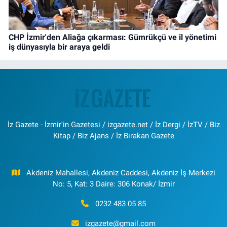
CHP İzmir'den Aliağa çıkarması: Gümrükçü ve il yönetimi
iş dünyasıyla bir araya geldi
İz Gazete - İzmir'in Gazetesi / izgazete.net / İz Dergi / İzTV / Biz
Kitap / Biz Ajans / İz Bırakan Gazete
Akdeniz Mahallesi, Akdeniz Caddesi, Akdeniz İş Merkezi
No: 5, Kat: 3 Daire: 306 Konak/ İzmir
0232 483 05 85
izgazete@gmail.com