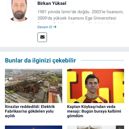
Birkan Yüksel
1981 yılında İzmir'de doğdu. 2003'te lisansını,
2009'da yüksek lisansını Ege Üniversitesi
İletişim Fakültesi Gazetecilik Bölümü'nde
Devam Et
tamamladı. 2011 yılında yüksek lisans
tezinden hareketle yazdığı "İdeoloji ve
Gündelik Hayatta Milliyetçilik" adlı kitabı,
Genesis Yayınevi tarafından basıldı. 2022
yılından bu yana İz Gazete'de sayfa yapımcısı
Bunlar da ilginizi çekebilir
ve editör olarak görev yapmaktadır.
İtirazlar reddedildi: Elektrik
Kaptan Köybaşı'ndan veda
Fabrikası'na gökdelen yolu
mesajı: Bugün buraya kalbimi
açıldı
gömdüm