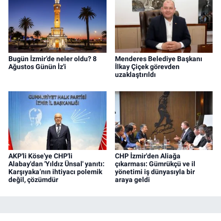
Bugün İzmir’de neler oldu? 8
Menderes Belediye Başkanı
Ağustos Günün İz'i
İlkay Çiçek görevden
uzaklaştırıldı
AKP'li Köse'ye CHP'li
CHP İzmir'den Aliağa
Alabay'dan 'Yıldız Ünsal' yanıtı:
çıkarması: Gümrükçü ve il
Karşıyaka’nın ihtiyacı polemik
yönetimi iş dünyasıyla bir
değil, çözümdür
araya geldi