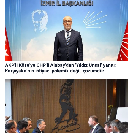
AKP'li Köse'ye CHP'li Alabay'dan 'Yıldız Ünsal' yanıtı:
Karşıyaka’nın ihtiyacı polemik değil, çözümdür