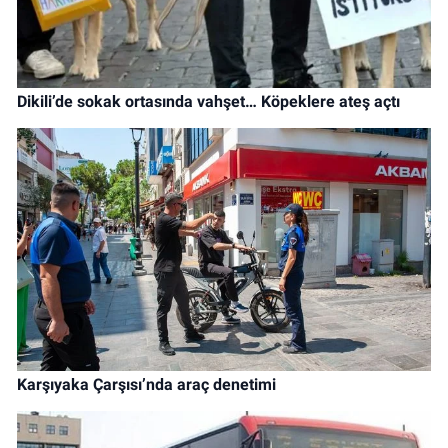
Dikili’de sokak ortasında vahşet… Köpeklere ateş açtı
Karşıyaka Çarşısı’nda araç denetimi