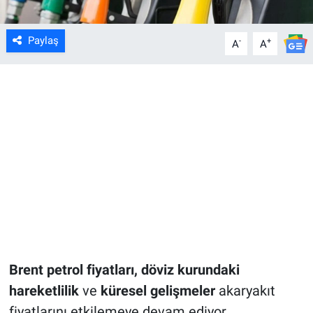
Paylaş
-
+
A
A
Brent petrol fiyatları, döviz kurundaki
hareketlilik
ve
küresel gelişmeler
akaryakıt
fiyatlarını etkilemeye devam ediyor.