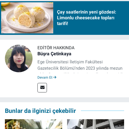
Çay saatlerinin yeni gözdesi:
Limonlu cheesecake topları
tarifi!
EDITÖR HAKKINDA
Büşra Çetinkaya
Ege Üniversitesi İletişim Fakültesi
Gazetecilik Bölümü’nden 2023 yılında mezun
oldu. Gazeteciliğe üniversite yıllarında çeşitli
Devam Et
gazetelerde yaptığı stajlarla adım attı.
Meslek hayatına 2023'te İzmir'de başlayan
gazeteci, halen izgazete.net’te editör olarak
çalışmalarını sürdürüyor.
Bunlar da ilginizi çekebilir