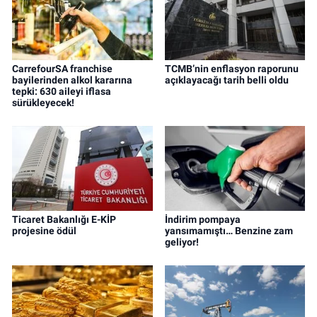
CarrefourSA franchise
TCMB’nin enflasyon raporunu
bayilerinden alkol kararına
açıklayacağı tarih belli oldu
tepki: 630 aileyi iflasa
sürükleyecek!
Ticaret Bakanlığı E-KİP
İndirim pompaya
projesine ödül
yansımamıştı… Benzine zam
geliyor!