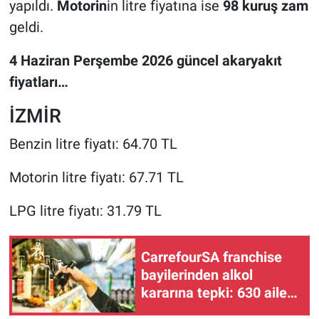
yapıldı.
Motorin
in litre fiyatına ise
98 kuruş zam
geldi.
4 Haziran Perşembe 2026 güncel akaryakıt
fiyatları…
İZMİR
Benzin litre fiyatı: 64.70 TL
Motorin litre fiyatı: 67.71 TL
LPG litre fiyatı: 31.79 TL
CarrefourSA franchise
bayilerinden alkol
kararına tepki: 630 aileyi
iflasa sürükleyecek!