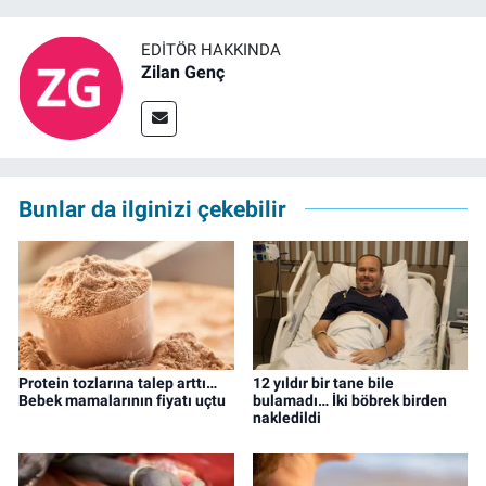
EDITÖR HAKKINDA
Zilan Genç
Bunlar da ilginizi çekebilir
Protein tozlarına talep arttı…
12 yıldır bir tane bile
Bebek mamalarının fiyatı uçtu
bulamadı… İki böbrek birden
nakledildi