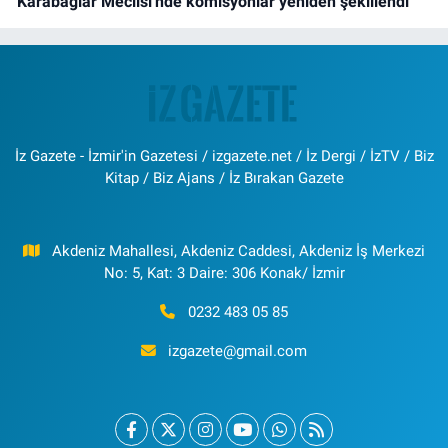
Karabağlar Meclisi'nde komisyonlar yeniden şekillendi
İz Gazete - İzmir'in Gazetesi / izgazete.net / İz Dergi / İzTV / Biz
Kitap / Biz Ajans / İz Bırakan Gazete
Akdeniz Mahallesi, Akdeniz Caddesi, Akdeniz İş Merkezi
No: 5, Kat: 3 Daire: 306 Konak/ İzmir
0232 483 05 85
izgazete@gmail.com