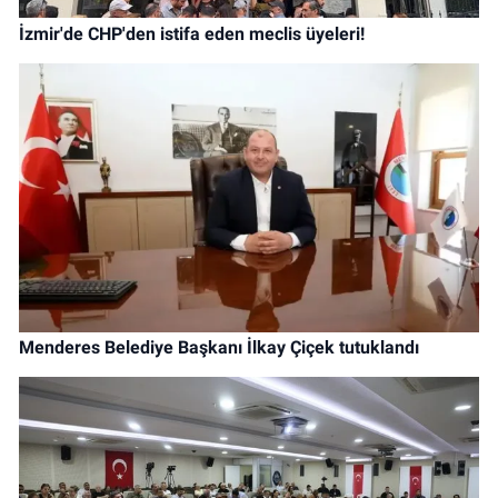
İzmir'de CHP'den istifa eden meclis üyeleri!
Menderes Belediye Başkanı İlkay Çiçek tutuklandı