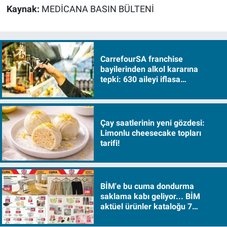
Kaynak:
MEDİCANA BASIN BÜLTENİ
CarrefourSA franchise
bayilerinden alkol kararına
tepki: 630 aileyi iflasa
sürükleyecek!
Çay saatlerinin yeni gözdesi:
Limonlu cheesecake topları
tarifi!
BİM'e bu cuma dondurma
saklama kabı geliyor... BİM
aktüel ürünler kataloğu 7
Ağustos Cuma 2026