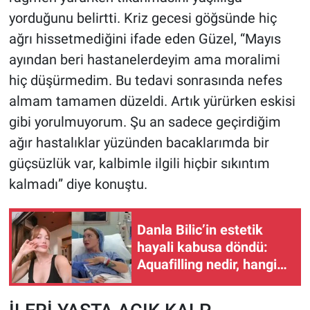
yorduğunu belirtti. Kriz gecesi göğsünde hiç
ağrı hissetmediğini ifade eden Güzel, “Mayıs
ayından beri hastanelerdeyim ama moralimi
hiç düşürmedim. Bu tedavi sonrasında nefes
almam tamamen düzeldi. Artık yürürken eskisi
gibi yorulmuyorum. Şu an sadece geçirdiğim
ağır hastalıklar yüzünden bacaklarımda bir
güçsüzlük var, kalbimle ilgili hiçbir sıkıntım
kalmadı” diye konuştu.
Danla Bilic’in estetik
hayali kabusa döndü:
Aquafilling nedir, hangi
riskleri taşıyor?