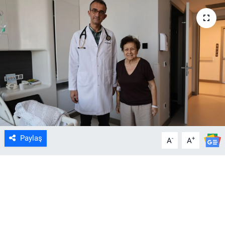
Paylaş
-
+
A
A