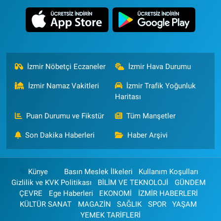
İzmir Nöbetçi Eczaneler
İzmir Hava Durumu
İzmir Namaz Vakitleri
İzmir Trafik Yoğunluk
Haritası
Puan Durumu ve Fikstür
Tüm Manşetler
Son Dakika Haberleri
Haber Arşivi
Künye
Basın Meslek İlkeleri
Kullanım Koşulları
Gizlilik ve KVK Politikası
BİLİM VE TEKNOLOJİ
GÜNDEM
ÇEVRE
Ege Haberleri
EKONOMİ
İZMİR HABERLERİ
KÜLTÜR SANAT
MAGAZİN
SAĞLIK
SPOR
YAŞAM
YEMEK TARİFLERİ