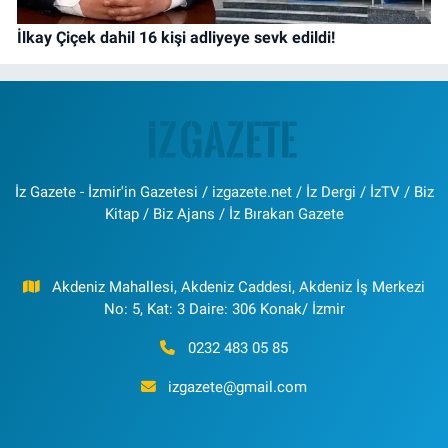
İlkay Çiçek dahil 16 kişi adliyeye sevk edildi!
İz Gazete - İzmir'in Gazetesi / izgazete.net / İz Dergi / İzTV / Biz
Kitap / Biz Ajans / İz Bırakan Gazete
Akdeniz Mahallesi, Akdeniz Caddesi, Akdeniz İş Merkezi
No: 5, Kat: 3 Daire: 306 Konak/ İzmir
0232 483 05 85
izgazete@gmail.com