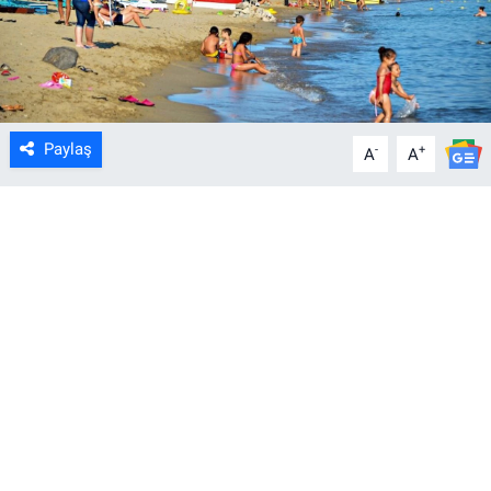
Paylaş
-
+
A
A