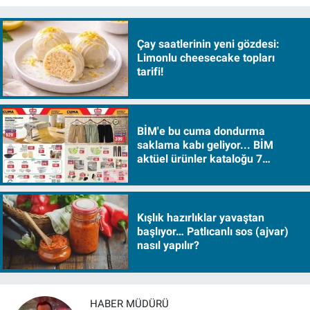
Çay saatlerinin yeni gözdesi:
Limonlu cheesecake topları
tarifi!
BİM'e bu cuma dondurma
saklama kabı geliyor... BİM
aktüel ürünler kataloğu 7
Ağustos Cuma 2026
Kışlık hazırlıklar yavaştan
başlıyor… Patlıcanlı sos (ajvar)
nasıl yapılır?
HABER MÜDÜRÜ