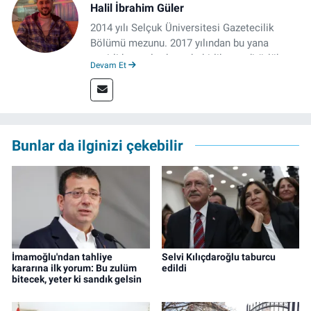
Halil İbrahim Güler
2014 yılı Selçuk Üniversitesi Gazetecilik
Bölümü mezunu. 2017 yılından bu yana
çeşitli kurumlarda muhabirlik ve editörlük
Devam Et
yaptı. Çalışma hayatına izgazete.net’te haber
müdürü olarak devam ediyor.
Bunlar da ilginizi çekebilir
İmamoğlu'ndan tahliye
Selvi Kılıçdaroğlu taburcu
kararına ilk yorum: Bu zulüm
edildi
bitecek, yeter ki sandık gelsin