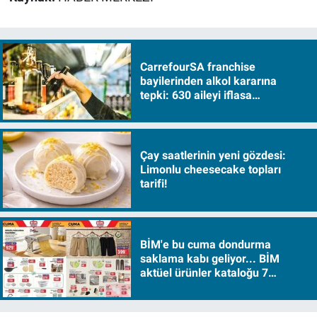
CarrefourSA franchise
bayilerinden alkol kararına
tepki: 630 aileyi iflasa
sürükleyecek!
Çay saatlerinin yeni gözdesi:
Limonlu cheesecake topları
tarifi!
BİM'e bu cuma dondurma
saklama kabı geliyor... BİM
aktüel ürünler kataloğu 7
Ağustos Cuma 2026