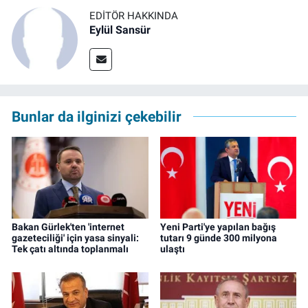
EDITÖR HAKKINDA
Eylül Sansür
Bunlar da ilginizi çekebilir
Bakan Gürlek'ten 'internet
Yeni Parti'ye yapılan bağış
gazeteciliği' için yasa sinyali:
tutarı 9 günde 300 milyona
Tek çatı altında toplanmalı
ulaştı