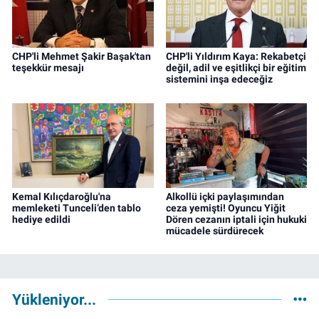
CHP'li Mehmet Şakir Başak'tan
CHP'li Yıldırım Kaya: Rekabetçi
teşekkür mesajı
değil, adil ve eşitlikçi bir eğitim
sistemini inşa edeceğiz
Kemal Kılıçdaroğlu'na
Alkollü içki paylaşımından
memleketi Tunceli’den tablo
ceza yemişti! Oyuncu Yiğit
hediye edildi
Dören cezanın iptali için hukuki
mücadele sürdürecek
Yükleniyor...