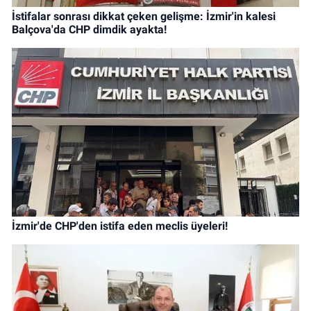
İstifalar sonrası dikkat çeken gelişme: İzmir'in kalesi
Balçova'da CHP dimdik ayakta!
İzmir'de CHP'den istifa eden meclis üyeleri!