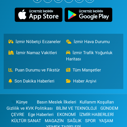
İzmir Nöbetçi Eczaneler
İzmir Hava Durumu
İzmir Namaz Vakitleri
İzmir Trafik Yoğunluk
Haritası
Puan Durumu ve Fikstür
Tüm Manşetler
Son Dakika Haberleri
Haber Arşivi
Künye
Basın Meslek İlkeleri
Kullanım Koşulları
Gizlilik ve KVK Politikası
BİLİM VE TEKNOLOJİ
GÜNDEM
ÇEVRE
Ege Haberleri
EKONOMİ
İZMİR HABERLERİ
KÜLTÜR SANAT
MAGAZİN
SAĞLIK
SPOR
YAŞAM