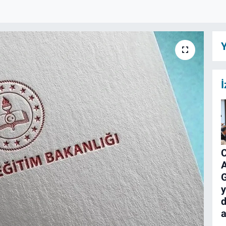
Y
İ
C
A
G
y
d
a