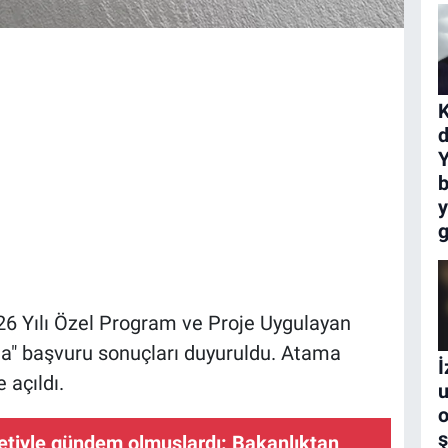
K
Y
y
g
026 Yılı Özel Program ve Proje Uygulayan
" başvuru sonuçları duyuruldu. Atama
İ
 açıldı.
u
ş
retiyle gündem olmuşlardı: Bakanlıktan