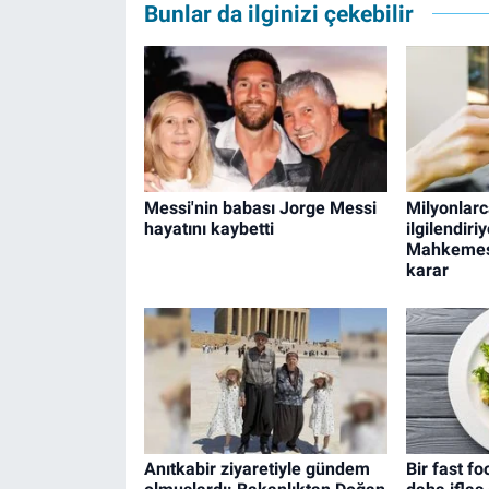
Bunlar da ilginizi çekebilir
Messi'nin babası Jorge Messi
Milyonlarc
hayatını kaybetti
ilgilendiriy
Mahkemesi
karar
Anıtkabir ziyaretiyle gündem
Bir fast f