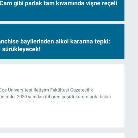
Cam gibi parlak tam kıvamında vişne reçeli
nchise bayilerinden alkol kararına tepki:
sa sürükleyecek!
Ege Üniversitesi İletişim Fakültesi Gazetecilik
 oldu. 2020 yılından itibaren çeşitli kurumlarda haber
k çalıştı. Meslek hayatına İzmir’de başlayan gazeteci,
’te haber editörü olarak devam etmekte.