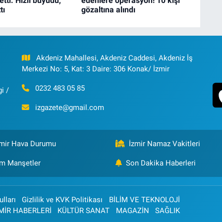
etti: Hızlı büyüdü,
edenlere operasyon! 10 kişi
tı
gözaltına alındı
Akdeniz Mahallesi, Akdeniz Caddesi, Akdeniz İş
Merkezi No: 5, Kat: 3 Daire: 306 Konak/ İzmir
0232 483 05 85
i /
izgazete@gmail.com
zmir Hava Durumu
İzmir Namaz Vakitleri
m Manşetler
Son Dakika Haberleri
lları
Gizlilik ve KVK Politikası
BİLİM VE TEKNOLOJİ
MİR HABERLERİ
KÜLTÜR SANAT
MAGAZİN
SAĞLIK