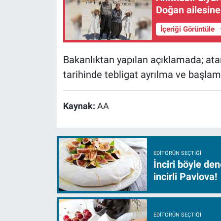
Doğan ailesine
İçeriği Görüntüle
Bakanlıktan yapılan açıklamada; at
tarihinde tebligat ayrılma ve başlama
Kaynak:
AA
EDITÖRÜN SEÇTIĞI
İnciri böyle de
incirli Pavlova!
EDITÖRÜN SEÇTIĞI