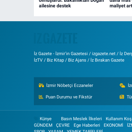
olmuşlardı: Bakanlıktan Doğan
daha iflas 
ailesine destek
maliyet art
İz Gazete - İzmir'in Gazetesi / izgazete.net / İz Derg
İzTV / Biz Kitap / Biz Ajans / İz Bırakan Gazete
İzmir Nöbetçi Eczaneler
İ
Puan Durumu ve Fikstür
Tü
Künye
Basın Meslek İlkeleri
Kullanım Koşu
GÜNDEM
ÇEVRE
Ege Haberleri
EKONOMİ
İZ
SPOR
YAŞAM
YEMEK TARİFLERİ