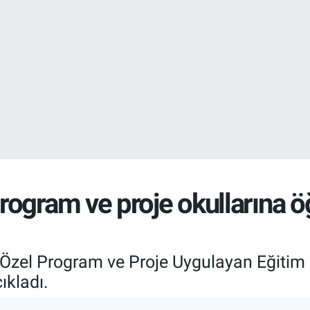
EURO
55,2510
%0.
rogram ve proje okullarına 
lı Özel Program ve Proje Uygulayan Eğit
ıkladı.