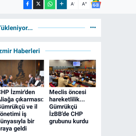
-
+
A
A
ükleniyor...
zmir Haberleri
HP İzmir'den
Meclis öncesi
liağa çıkarması:
hareketlilik...
ümrükçü ve il
Gümrükçü
önetimi iş
İzBB'de CHP
ünyasıyla bir
grubunu kurdu
raya geldi