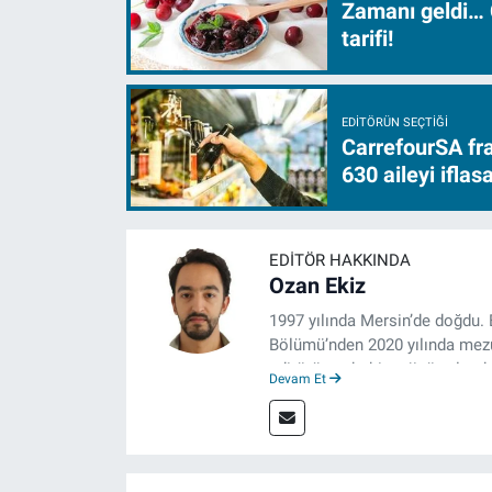
Zamanı geldi… 
tarifi!
EDITÖRÜN SEÇTIĞI
CarrefourSA fra
630 aileyi ifla
EDITÖR HAKKINDA
Ozan Ekiz
1997 yılında Mersin’de doğdu. 
Bölümü’nden 2020 yılında mezun
editörü, muhabir, rejisör olara
Devam Et
çalışma hayatına izgazete.net