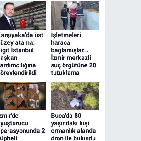
arşıyaka’da üst
İşletmeleri
düzey atama:
haraca
iğit İstanbul
bağlamışlar...
başkan
İzmir merkezli
ardımcılığına
suç örgütüne 28
örevlendirildi
tutuklama
zmir'de
Buca'da 80
yuşturucu
yaşındaki kişi
operasyonunda 2
ormanlık alanda
üpheli
dron ile bulundu