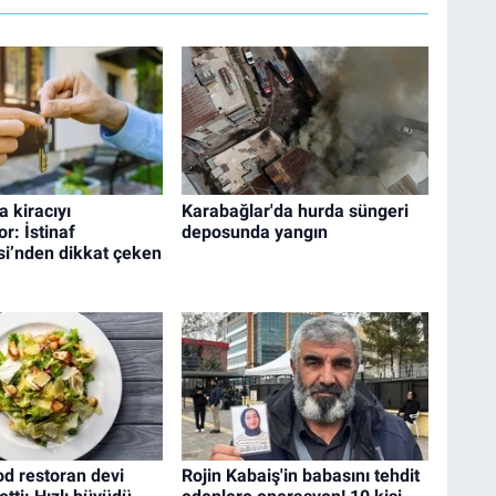
a kiracıyı
Karabağlar'da hurda süngeri
or: İstinaf
deposunda yangın
’nden dikkat çeken
ood restoran devi
Rojin Kabaiş'in babasını tehdit