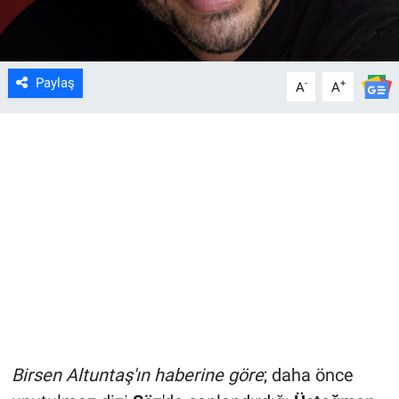
Paylaş
-
+
A
A
Birsen Altuntaş'ın haberine göre
; daha önce