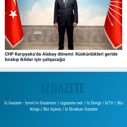
CHP Karşıyaka'da Alabay dönemi: Küskünlükleri geride
bırakıp iktidar için çalışacağız
İz Gazete - İzmir'in Gazetesi / izgazete.net / İz Dergi / İzTV / Biz
Kitap / Biz Ajans / İz Bırakan Gazete