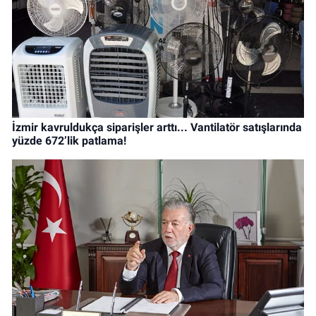
İzmir kavruldukça siparişler arttı... Vantilatör satışlarında
yüzde 672’lik patlama!