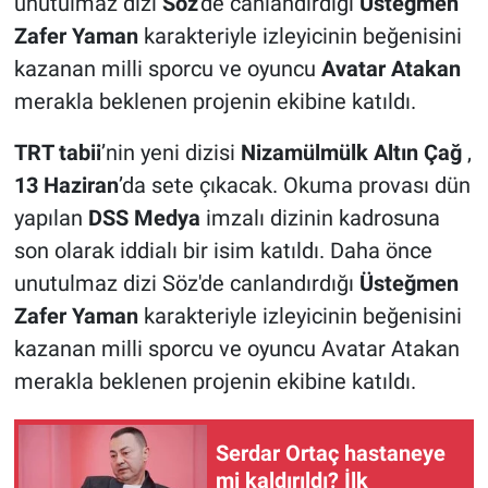
unutulmaz dizi
Söz
'de canlandırdığı
Üsteğmen
Zafer Yaman
karakteriyle izleyicinin beğenisini
kazanan milli sporcu ve oyuncu
Avatar Atakan
merakla beklenen projenin ekibine katıldı.
TRT tabii
’nin yeni dizisi
Nizamülmülk Altın Çağ
,
13 Haziran
’da sete çıkacak. Okuma provası dün
yapılan
DSS Medya
imzalı dizinin kadrosuna
son olarak iddialı bir isim katıldı. Daha önce
unutulmaz dizi Söz'de canlandırdığı
Üsteğmen
Zafer Yaman
karakteriyle izleyicinin beğenisini
kazanan milli sporcu ve oyuncu Avatar Atakan
merakla beklenen projenin ekibine katıldı.
Serdar Ortaç hastaneye
mi kaldırıldı? İlk