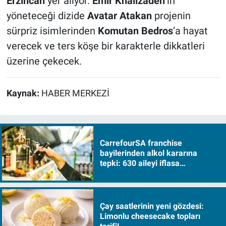
Erzincan
yer alıyor.
Emir Khalizadeh
’in
yöneteceği dizide
Avatar Atakan
projenin
sürpriz isimlerinden
Komutan Bedros
’a hayat
verecek ve ters köşe bir karakterle dikkatleri
üzerine çekecek.
Kaynak:
HABER MERKEZİ
CarrefourSA franchise
bayilerinden alkol kararına
tepki: 630 aileyi iflasa
sürükleyecek!
Çay saatlerinin yeni gözdesi:
Limonlu cheesecake topları