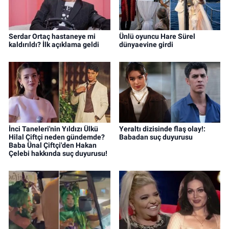
Serdar Ortaç hastaneye mi
Ünlü oyuncu Hare Sürel
kaldırıldı? İlk açıklama geldi
dünyaevine girdi
İnci Taneleri'nin Yıldızı Ülkü
Yeraltı dizisinde flaş olay!:
Hilal Çiftçi neden gündemde?
Babadan suç duyurusu
Baba Ünal Çiftçi'den Hakan
Çelebi hakkında suç duyurusu!