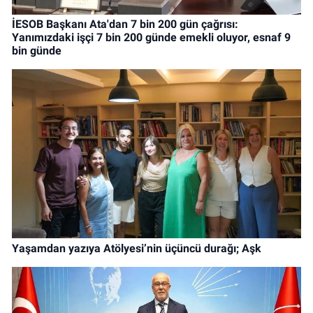
İESOB Başkanı Ata'dan 7 bin 200 gün çağrısı:
Yanımızdaki işçi 7 bin 200 günde emekli oluyor, esnaf 9
bin günde
Yaşamdan yazıya Atölyesi’nin üçüncü durağı; Aşk