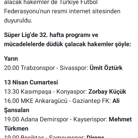
alacak hakemler de Türkiye Futbol
Federasyonu'nun resmi internet sitesinden
duyuruldu.
Süper Lig’de 32. hafta programı ve
mücadelelerde düdük çalacak hakemler şöyle:
Yarın
20.00 Trabzonspor - Sivasspor:
Ümit Öztürk
13 Nisan Cumartesi
13.30 Kasımpaşa - Konyaspor:
Zorbay Küçük
16.00 MKE Ankaragücü - Gaziantep FK:
Ali
Şansalan
19.00 Adana Demirspor - Kayserispor:
Mehmet
Türkmen
19.00 Beşiktaş - Samsunspor:
Direnç