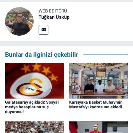
WEB EDITÖRÜ
Tuğkan Üsküp
Bunlar da ilginizi çekebilir
Galatasaray açıkladı: Sosyal
Karşıyaka Basket Muhaymin
medya hesaplarına suç
Mustafa'yı kadrosuna ekledi
duyurusu!