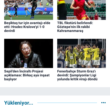
Beşiktaş tur için avantajı elde
TBL fikstürü belirlendi:
etti: Hradec Kralove'yi 1-0
Göztepe'nin ilk rakibi
devirdi
Kahramanmaraş
Sepil’den İnciraltı Projesi
Fenerbahçe Sturm Graz'ı
açıklaması: Birkaç aya inşaat
devirdi: Şampiyonlar Ligi
başlıyor
yolunda kritik virajı döndü
Yükleniyor...