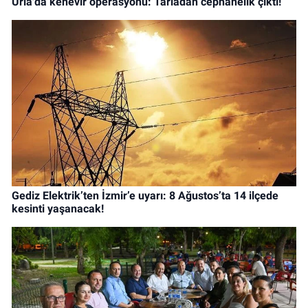
Urla'da kenevir operasyonu: Tarladan cephanelik çıktı!
Gediz Elektrik’ten İzmir’e uyarı: 8 Ağustos’ta 14 ilçede
kesinti yaşanacak!