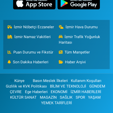
İzmir Nöbetçi Eczaneler
İzmir Hava Durumu
İzmir Namaz Vakitleri
İzmir Trafik Yoğunluk
Haritası
Puan Durumu ve Fikstür
Tüm Manşetler
Son Dakika Haberleri
Haber Arşivi
Künye
Basın Meslek İlkeleri
Kullanım Koşulları
Gizlilik ve KVK Politikası
BİLİM VE TEKNOLOJİ
GÜNDEM
ÇEVRE
Ege Haberleri
EKONOMİ
İZMİR HABERLERİ
KÜLTÜR SANAT
MAGAZİN
SAĞLIK
SPOR
YAŞAM
YEMEK TARİFLERİ