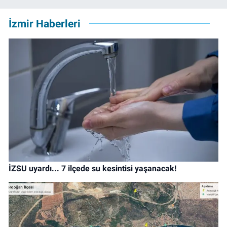
İzmir Haberleri
İZSU uyardı... 7 ilçede su kesintisi yaşanacak!