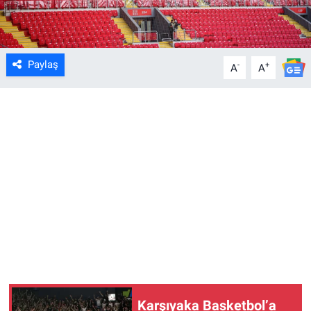
Paylaş
-
+
A
A
Karşıyaka Basketbol’a