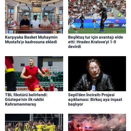
Karşıyaka Basket Muhaymin
Beşiktaş tur için avantajı elde
Mustafa'yı kadrosuna ekledi
etti: Hradec Kralove'yi 1-0
devirdi
TBL fikstürü belirlendi:
Sepil’den İnciraltı Projesi
Göztepe'nin ilk rakibi
açıklaması: Birkaç aya inşaat
Kahramanmaraş
başlıyor