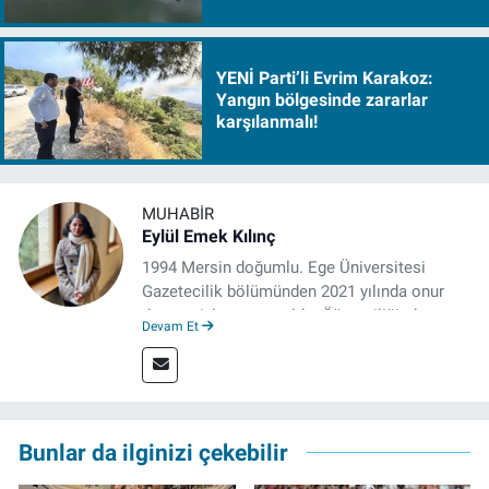
YENİ Parti’li Evrim Karakoz:
Yangın bölgesinde zararlar
karşılanmalı!
MUHABIR
Eylül Emek Kılınç
1994 Mersin doğumlu. Ege Üniversitesi
Gazetecilik bölümünden 2021 yılında onur
derecesiyle mezun oldu. Öğrenciliğinde
Devam Et
çeşitli mecralarda edindiği yarı-profesyonel
deneyimin dışında kapatılana kadar Artı TV
ve TELE1 TV Ankara bürolarında editör ve
kameraman olarak çalıştı. Meslek hayatını İz
Gazete'de sürdürüyor.
Bunlar da ilginizi çekebilir