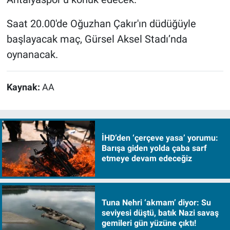
Saat 20.00'de Oğuzhan Çakır'ın düdüğüyle
başlayacak maç, Gürsel Aksel Stadı’nda
oynanacak.
Kaynak:
AA
İHD’den ‘çerçeve yasa’ yorumu:
Barışa giden yolda çaba sarf
etmeye devam edeceğiz
Tuna Nehri ‘akmam’ diyor: Su
seviyesi düştü, batık Nazi savaş
gemileri gün yüzüne çıktı!