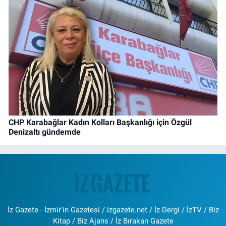
CHP Karabağlar Kadın Kolları Başkanlığı için Özgül
Denizaltı gündemde
İz Gazete - İzmir'in Gazetesi / izgazete.net / İz Dergi / İzTV / Biz
Kitap / Biz Ajans / İz Bırakan Gazete