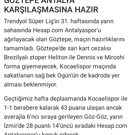
GÖZTEPE ANTALYA
KARŞILAŞMASINA HAZIR
Trendyol Süper Lig'in 31. haftasında yarın
sahasında Hesap.com Antalyaspor'u
ağırlayacak olan Göztepe, maçın hazırlıklarını
tamamladı. Göztepe'de sarı kart cezalısı
Brezilyalı stoper Heliton ile Dennis ve Miroshi
forma giyemeyecek. Kocaelispor maçında
sakatlanan sağ bek Ogün'ün de kadroda yer
alması beklenmiyor.
Geçtiğimiz hafta deplasmanda Kocaelispor ile
1-1 berabere kalarak 43 puana ulaşan ancak
averajla 6’ncı sıraya gerileyen Göz-Göz, yarın
İzmir'de 28 puanlı 14’üncü sıradaki Hesap.com
Antalyaspor’u konuk edecek.