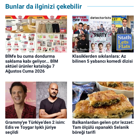
Bunlar da ilginizi çekebilir
BİM'e bu cuma dondurma
Klasiklerden sıkılanlara: Az
saklama kabı geliyor... BİM
bilinen 5 yabancı komedi dizisi
aktüel ürünler kataloğu 7
Ağustos Cuma 2026
Grammy'ye Türkiye’den 2 isim:
Balkanlardan gelen çıtır lezzet:
Edis ve Toygar Işıklı jüriye
Tam ölçülü ıspanaklı Selanik
seçildi
böreği tarifi