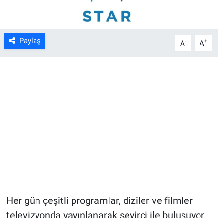
Paylaş
-
+
A
A
Her gün çeşitli programlar, diziler ve filmler
televizyonda yayınlanarak seyirci ile buluşuyor.