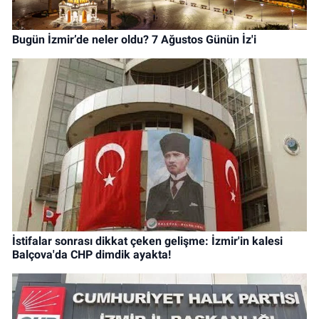
Bugün İzmir’de neler oldu? 7 Ağustos Günün İz'i
İstifalar sonrası dikkat çeken gelişme: İzmir'in kalesi
Balçova'da CHP dimdik ayakta!