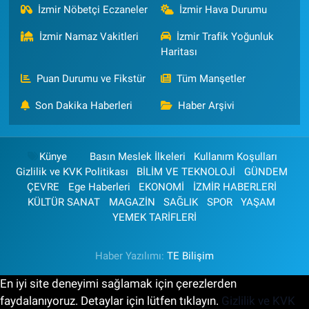
İzmir Nöbetçi Eczaneler
İzmir Hava Durumu
İzmir Namaz Vakitleri
İzmir Trafik Yoğunluk
Haritası
Puan Durumu ve Fikstür
Tüm Manşetler
Son Dakika Haberleri
Haber Arşivi
Künye
Basın Meslek İlkeleri
Kullanım Koşulları
Gizlilik ve KVK Politikası
BİLİM VE TEKNOLOJİ
GÜNDEM
ÇEVRE
Ege Haberleri
EKONOMİ
İZMİR HABERLERİ
KÜLTÜR SANAT
MAGAZİN
SAĞLIK
SPOR
YAŞAM
YEMEK TARİFLERİ
Haber Yazılımı:
TE Bilişim
En iyi site deneyimi sağlamak için çerezlerden
faydalanıyoruz. Detaylar için lütfen tıklayın.
Gizlilik ve KVK