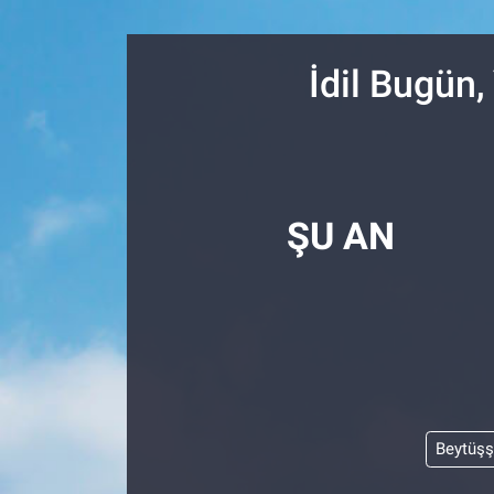
Resmi İlanlar
İdil Bugün
Resmi Reklam
YAŞAM
ŞU AN
Beytüş