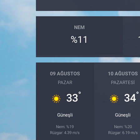
NEM
%11
09 AĞUSTOS
10 AĞUSTOS
PAZAR
PAZARTESI
°
°
33
34
Güneşli
Güneşli
Nem: %19
Nem: %20
Rüzgar: 4.39 m/s
Rüzgar: 6.19 m/s