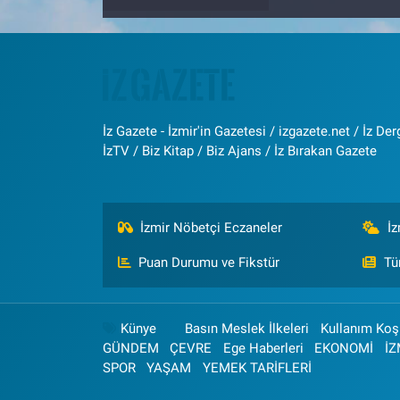
İz Gazete - İzmir'in Gazetesi / izgazete.net / İz Derg
İzTV / Biz Kitap / Biz Ajans / İz Bırakan Gazete
İzmir Nöbetçi Eczaneler
İ
Puan Durumu ve Fikstür
Tü
Künye
Basın Meslek İlkeleri
Kullanım Koşu
GÜNDEM
ÇEVRE
Ege Haberleri
EKONOMİ
İZ
SPOR
YAŞAM
YEMEK TARİFLERİ