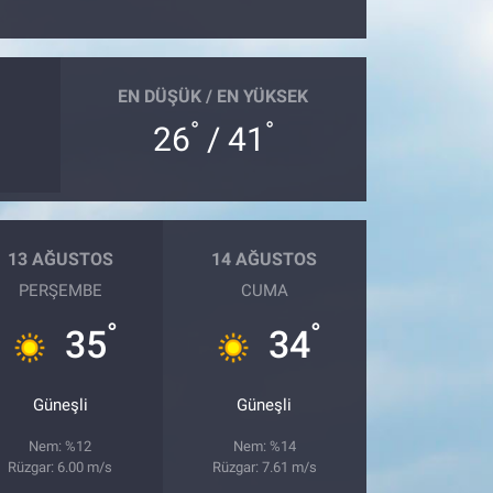
EN DÜŞÜK / EN YÜKSEK
°
°
26
/ 41
13 AĞUSTOS
14 AĞUSTOS
PERŞEMBE
CUMA
°
°
35
34
Güneşli
Güneşli
Nem: %12
Nem: %14
Rüzgar: 6.00 m/s
Rüzgar: 7.61 m/s