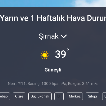
DOLAR
47,7436
%0.
EURO
55,2510
%0.
, Yarın ve 1 Haftalık Hava Dur
Şırnak
°
39
Güneşli
Nem: %11, Basınç: 1000 hpa hPa, Rüzgar: 3.61 m/s
şebap
Cizre
Güçlükonak
İdil
Merkez
Silopi