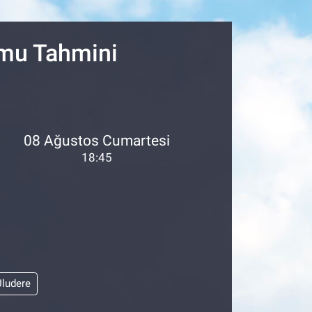
18
32
umu Tahmini
08 Ağustos Cumartesi
18:45
Uludere