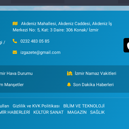
Akdeniz Mahallesi, Akdeniz Caddesi, Akdeniz İş
Merkezi No: 5, Kat: 3 Daire: 306 Konak/ İzmir
0232 483 05 85
i /
izgazete@gmail.com
zmir Hava Durumu
İzmir Namaz Vakitleri
m Manşetler
Son Dakika Haberleri
lları
Gizlilik ve KVK Politikası
BİLİM VE TEKNOLOJİ
MİR HABERLERİ
KÜLTÜR SANAT
MAGAZİN
SAĞLIK