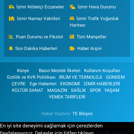
İzmir Nöbetçi Eczaneler
İzmir Hava Durumu
İzmir Namaz Vakitleri
İzmir Trafik Yoğunluk
Haritası
Puan Durumu ve Fikstür
Tüm Manşetler
Son Dakika Haberleri
Haber Arşivi
Künye
Basın Meslek İlkeleri
Kullanım Koşulları
Gizlilik ve KVK Politikası
BİLİM VE TEKNOLOJİ
GÜNDEM
ÇEVRE
Ege Haberleri
EKONOMİ
İZMİR HABERLERİ
KÜLTÜR SANAT
MAGAZİN
SAĞLIK
SPOR
YAŞAM
YEMEK TARİFLERİ
Haber Yazılımı:
TE Bilişim
En iyi site deneyimi sağlamak için çerezlerden
faydalanıyoruz. Detaylar için lütfen tıklayın.
Gizlilik ve KVK