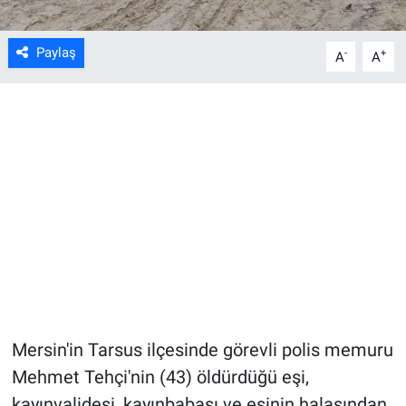
Paylaş
-
+
A
A
Mersin'in Tarsus ilçesinde görevli polis memuru
Mehmet Tehçi'nin (43) öldürdüğü eşi,
kayınvalidesi, kayınbabası ve eşinin halasından