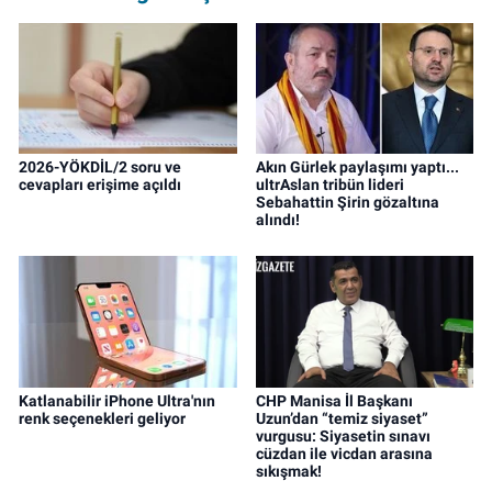
2026-YÖKDİL/2 soru ve
Akın Gürlek paylaşımı yaptı...
cevapları erişime açıldı
ultrAslan tribün lideri
Sebahattin Şirin gözaltına
alındı!
Katlanabilir iPhone Ultra'nın
CHP Manisa İl Başkanı
renk seçenekleri geliyor
Uzun’dan “temiz siyaset”
vurgusu: Siyasetin sınavı
cüzdan ile vicdan arasına
sıkışmak!