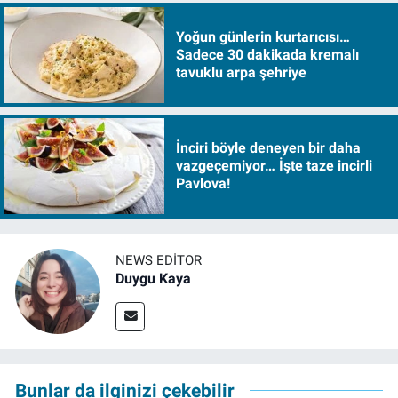
Yoğun günlerin kurtarıcısı…
Sadece 30 dakikada kremalı
tavuklu arpa şehriye
İnciri böyle deneyen bir daha
vazgeçemiyor… İşte taze incirli
Pavlova!
NEWS EDITOR
Duygu Kaya
Bunlar da ilginizi çekebilir