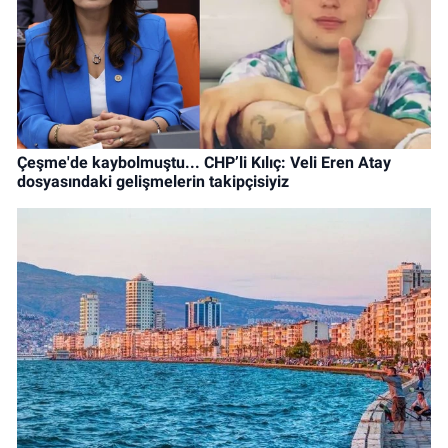
Çeşme'de kaybolmuştu... CHP’li Kılıç: Veli Eren Atay
dosyasındaki gelişmelerin takipçisiyiz