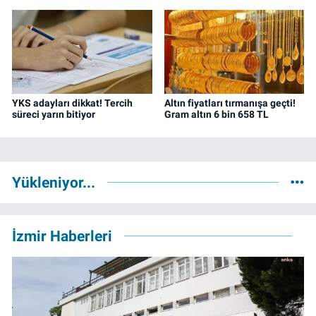
YKS adayları dikkat! Tercih
Altın fiyatları tırmanışa geçti!
süreci yarın bitiyor
Gram altın 6 bin 658 TL
Yükleniyor...
İzmir Haberleri