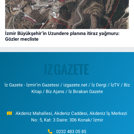
İzmir Büyükşehir’in Uzundere planına itiraz yağmuru:
Gözler mecliste
İz Gazete - İzmir'in Gazetesi / izgazete.net / İz Dergi / İzTV / Biz
Kitap / Biz Ajans / İz Bırakan Gazete
Akdeniz Mahallesi, Akdeniz Caddesi, Akdeniz İş Merkezi
No: 5, Kat: 3 Daire: 306 Konak/ İzmir
0232 483 05 85