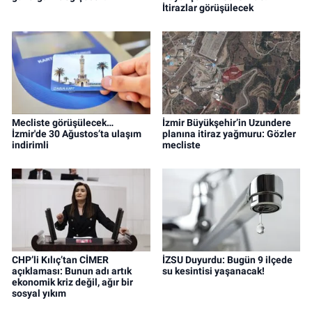
İtirazlar görüşülecek
Mecliste görüşülecek…
İzmir Büyükşehir’in Uzundere
İzmir'de 30 Ağustos’ta ulaşım
planına itiraz yağmuru: Gözler
indirimli
mecliste
CHP’li Kılıç’tan CİMER
İZSU Duyurdu: Bugün 9 ilçede
açıklaması: Bunun adı artık
su kesintisi yaşanacak!
ekonomik kriz değil, ağır bir
sosyal yıkım