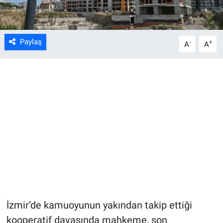
Paylaş
-
+
A
A
İzmir’de kamuoyunun yakından takip ettiği
kooperatif davasında mahkeme, son