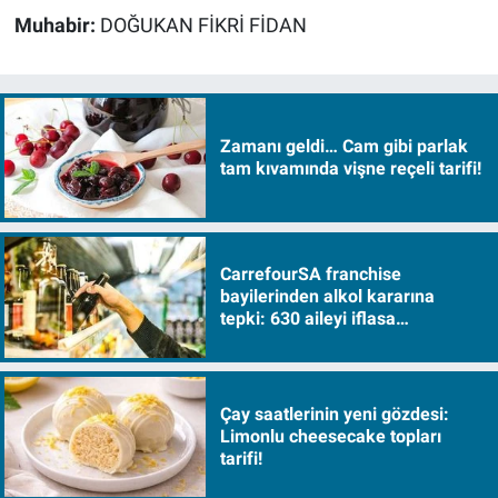
Muhabir:
DOĞUKAN FİKRİ FİDAN
Zamanı geldi… Cam gibi parlak
tam kıvamında vişne reçeli tarifi!
CarrefourSA franchise
bayilerinden alkol kararına
tepki: 630 aileyi iflasa
sürükleyecek!
Çay saatlerinin yeni gözdesi:
Limonlu cheesecake topları
tarifi!