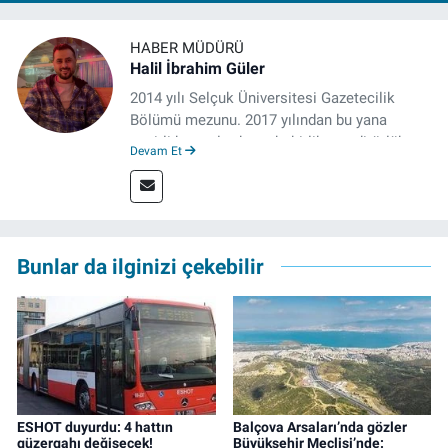
HABER MÜDÜRÜ
Halil İbrahim Güler
2014 yılı Selçuk Üniversitesi Gazetecilik
Bölümü mezunu. 2017 yılından bu yana
çeşitli kurumlarda muhabirlik ve editörlük
Devam Et
yaptı. Çalışma hayatına izgazete.net’te haber
müdürü olarak devam ediyor.
Bunlar da ilginizi çekebilir
ESHOT duyurdu: 4 hattın
Balçova Arsaları’nda gözler
güzergahı değişecek!
Büyükşehir Meclisi’nde: