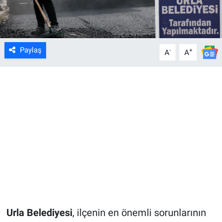
Paylaş
-
+
A
A
Urla Belediyesi
, ilçenin en önemli sorunlarının