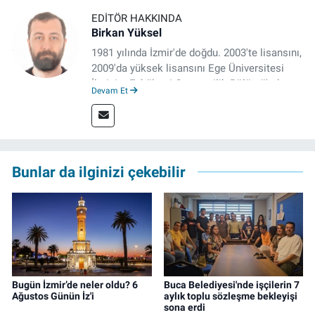
EDITÖR HAKKINDA
Birkan Yüksel
1981 yılında İzmir'de doğdu. 2003'te lisansını,
2009'da yüksek lisansını Ege Üniversitesi
İletişim Fakültesi Gazetecilik Bölümü'nde
Devam Et
tamamladı. 2011 yılında yüksek lisans
tezinden hareketle yazdığı "İdeoloji ve
Gündelik Hayatta Milliyetçilik" adlı kitabı,
Genesis Yayınevi tarafından basıldı. 2022
yılından bu yana İz Gazete'de sayfa yapımcısı
Bunlar da ilginizi çekebilir
ve editör olarak görev yapmaktadır.
Bugün İzmir’de neler oldu? 6
Buca Belediyesi'nde işçilerin 7
Ağustos Günün İz'i
aylık toplu sözleşme bekleyişi
sona erdi