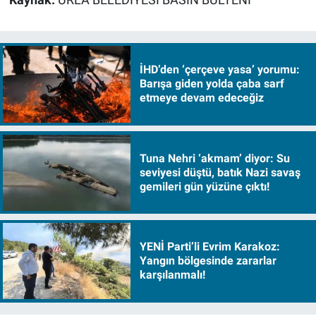
Kaynak:
URLA BELEDİYESİ BASIN BÜLTENİ
İHD’den ‘çerçeve yasa’ yorumu:
Barışa giden yolda çaba sarf
etmeye devam edeceğiz
Tuna Nehri ‘akmam’ diyor: Su
seviyesi düştü, batık Nazi savaş
gemileri gün yüzüne çıktı!
YENİ Parti’li Evrim Karakoz:
Yangın bölgesinde zararlar
karşılanmalı!