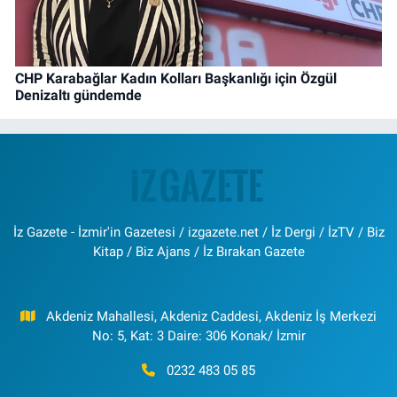
CHP Karabağlar Kadın Kolları Başkanlığı için Özgül
Denizaltı gündemde
İz Gazete - İzmir'in Gazetesi / izgazete.net / İz Dergi / İzTV / Biz
Kitap / Biz Ajans / İz Bırakan Gazete
Akdeniz Mahallesi, Akdeniz Caddesi, Akdeniz İş Merkezi
No: 5, Kat: 3 Daire: 306 Konak/ İzmir
0232 483 05 85