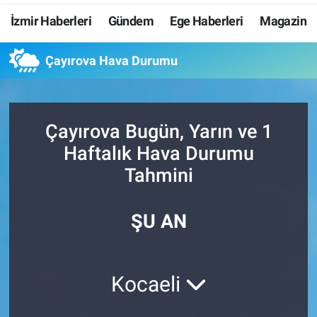
İzmir Haberleri
Gündem
Ege Haberleri
Magazin
Resmi İlanlar
Çayırova Hava Durumu
Resmi Reklam
YAŞAM
Çayırova Bugün, Yarın ve 1
Haftalık Hava Durumu
Tahmini
ŞU AN
Kocaeli