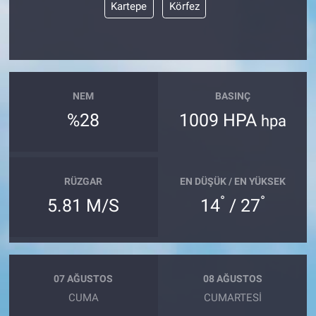
Kartepe
Körfez
NEM
BASINÇ
%28
1009 HPA
hpa
RÜZGAR
EN DÜŞÜK / EN YÜKSEK
°
°
5.81 M/S
14
/ 27
07 AĞUSTOS
08 AĞUSTOS
CUMA
CUMARTESI