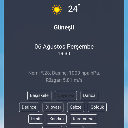
°
24
Güneşli
06 Ağustos Perşembe
19:30
Nem: %28, Basınç: 1009 hpa hPa,
Rüzgar: 5.81 m/s
Başiskele
Çayırova
Darıca
Derince
Dilovası
Gebze
Gölcük
İzmit
Kandıra
Karamürsel