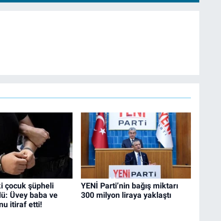
i çocuk şüpheli
YENİ Parti’nin bağış miktarı
dü: Üvey baba ve
300 milyon liraya yaklaştı
 itiraf etti!