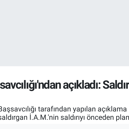
EURO
55,0406
%-0.
STERLİN
64,2143
%
cılığı'ndan açıkladı: Saldır
savcılığı tarafından yapılan açıklama 
saldırgan İ.A.M.'nin saldırıyı önceden planl