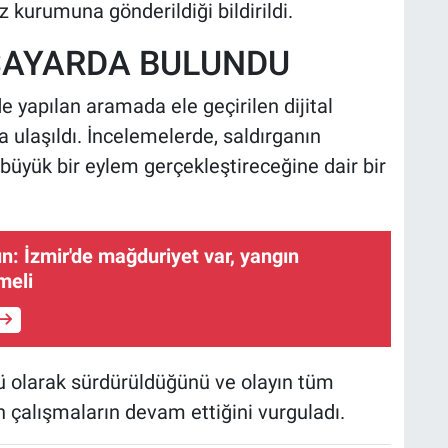
 kurumuna gönderildiği bildirildi.
İSAYARDA BULUNDU
e yapılan aramada ele geçirilen dijital
 ulaşıldı. İncelemelerde, saldırganın
 büyük bir eylem gerçekleştireceğine dair bir
ın: İzmir'de mağduriyet var, yangın
meli
ü olarak sürdürüldüğünü ve olayın tüm
in çalışmaların devam ettiğini vurguladı.