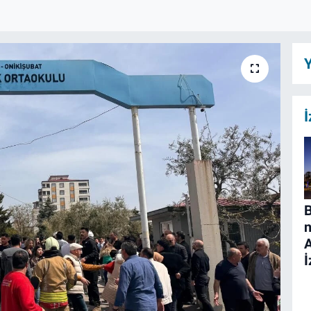
Y
İ
B
n
İ