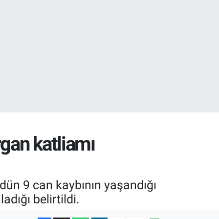
08
0
gan katliamı
dün 9 can kaybının yaşandığı
adığı belirtildi.