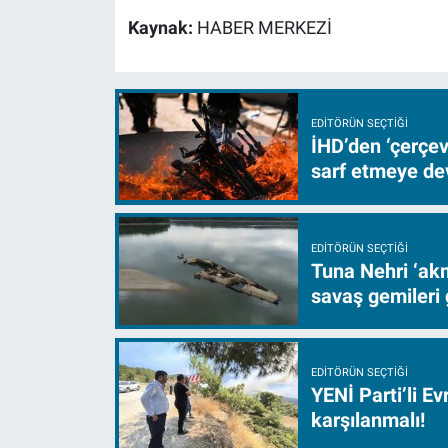
Kaynak:
HABER MERKEZİ
EDITÖRÜN SEÇTIĞI
İHD’den ‘çerçe
sarf etmeye d
EDITÖRÜN SEÇTIĞI
Tuna Nehri ‘akm
savaş gemileri 
EDITÖRÜN SEÇTIĞI
YENİ Parti’li E
karşılanmalı!