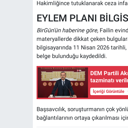
Hakimliğince tutuklanarak ceza infaz
EYLEM PLANI BİLG
BirGün'ün haberine göre,
Failin evind
materyallerde dikkat çeken bulgulara
bilgisayarında 11 Nisan 2026 tarihli,
belge bulunduğu kaydedildi.
DEM Partili Ak
tazminatı veril
İçeriği Görüntüle
Başsavcılık, soruşturmanın çok yönl
bağlantılarının ortaya çıkarılması iç