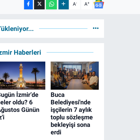
-
+
A
A
ükleniyor...
zmir Haberleri
ugün İzmir’de
Buca
eler oldu? 6
Belediyesi'nde
Ağustos Günün
işçilerin 7 aylık
z'i
toplu sözleşme
bekleyişi sona
erdi