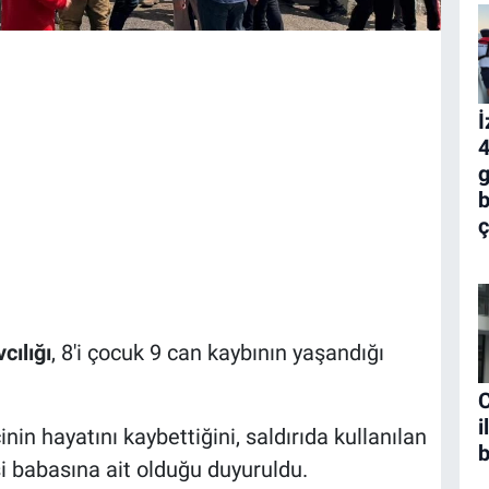
İ
4
g
b
ç
ılığı
, 8'i çocuk 9 can kaybının yaşandığı
C
i
n hayatını kaybettiğini, saldırıda kullanılan
b
işi babasına ait olduğu duyuruldu.