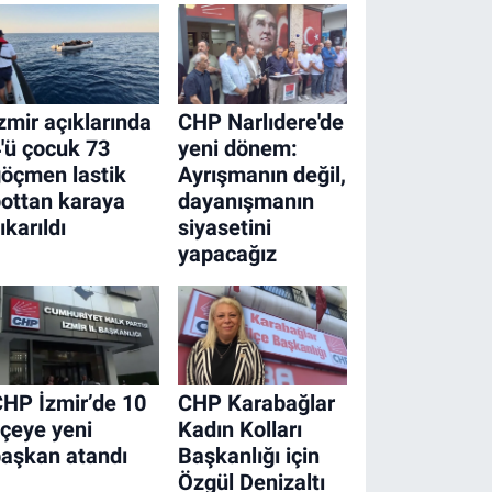
zmir açıklarında
CHP Narlıdere'de
'ü çocuk 73
yeni dönem:
öçmen lastik
Ayrışmanın değil,
ottan karaya
dayanışmanın
ıkarıldı
siyasetini
yapacağız
HP İzmir’de 10
CHP Karabağlar
lçeye yeni
Kadın Kolları
aşkan atandı
Başkanlığı için
Özgül Denizaltı