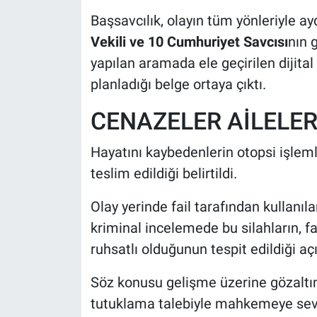
Başsavcılık, olayın tüm yönleriyle ayd
Vekili ve 10 Cumhuriyet Savcısı
nın g
yapılan aramada ele geçirilen dijita
planladığı belge ortaya çıktı.
CENAZELER AİLELER
Hayatını kaybedenlerin otopsi işlem
teslim edildiği belirtildi.
Olay yerinde fail tarafından kullanı
kriminal incelemede bu silahların, f
ruhsatlı olduğunun tespit edildiği açı
Söz konusu gelişme üzerine gözaltına
tutuklama talebiyle mahkemeye sevk