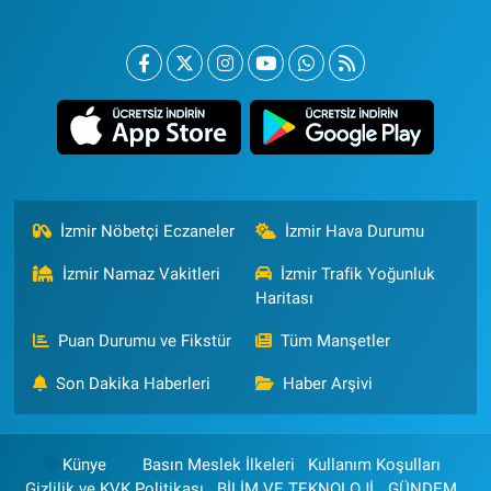
İzmir Nöbetçi Eczaneler
İzmir Hava Durumu
İzmir Namaz Vakitleri
İzmir Trafik Yoğunluk
Haritası
Puan Durumu ve Fikstür
Tüm Manşetler
Son Dakika Haberleri
Haber Arşivi
Künye
Basın Meslek İlkeleri
Kullanım Koşulları
Gizlilik ve KVK Politikası
BİLİM VE TEKNOLOJİ
GÜNDEM