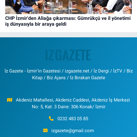
CHP İzmir'den Aliağa çıkarması: Gümrükçü ve il yönetimi
iş dünyasıyla bir araya geldi
İz Gazete - İzmir'in Gazetesi / izgazete.net / İz Dergi / İzTV / Biz
Kitap / Biz Ajans / İz Bırakan Gazete
Akdeniz Mahallesi, Akdeniz Caddesi, Akdeniz İş Merkezi
No: 5, Kat: 3 Daire: 306 Konak/ İzmir
0232 483 05 85
izgazete@gmail.com