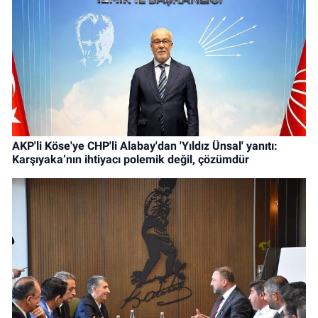
AKP'li Köse'ye CHP'li Alabay'dan 'Yıldız Ünsal' yanıtı:
Karşıyaka’nın ihtiyacı polemik değil, çözümdür