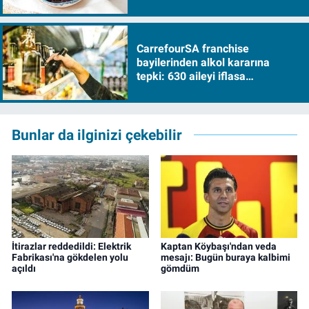
CarrefourSA franchise
bayilerinden alkol kararına
tepki: 630 aileyi iflasa
sürükleyecek!
Bunlar da ilginizi çekebilir
İtirazlar reddedildi: Elektrik
Kaptan Köybaşı'ndan veda
Fabrikası'na gökdelen yolu
mesajı: Bugün buraya kalbimi
açıldı
gömdüm