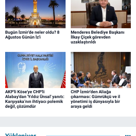
Bugün İzmir’de neler oldu? 8
Menderes Belediye Başkanı
Ağustos Günün İz'i
İlkay Çiçek görevden
uzaklaştırıldı
AKP'li Köse'ye CHP'li
CHP İzmir'den Aliağa
Alabay'dan 'Yıldız Ünsal' yanıtı:
çıkarması: Gümrükçü ve il
Karşıyaka’nın ihtiyacı polemik
yönetimi iş dünyasıyla bir
değil, çözümdür
araya geldi
Yükleniyor...