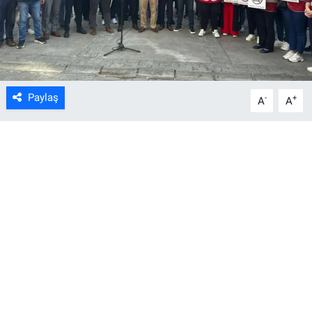
Paylaş
-
+
A
A