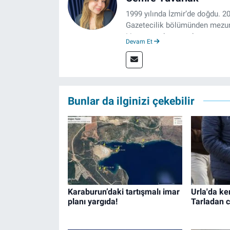
1999 yılında İzmir’de doğdu. 2
Gazetecilik bölümünden mezun 
Lisansına devam eden gazeteci
Devam Et
boyunca muhabirlik, editörlük v
izgazete.net’te haber editörü 
Bunlar da ilginizi çekebilir
Karaburun’daki tartışmalı imar
Urla'da ke
planı yargıda!
Tarladan c