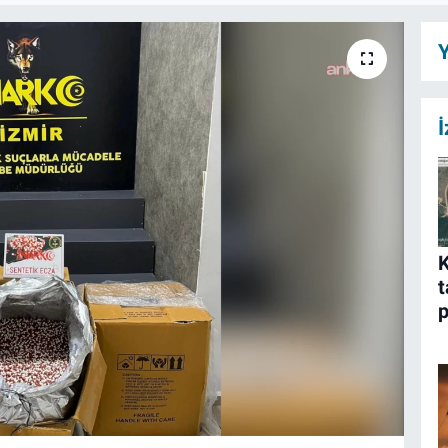
Y
İ
K
t
p