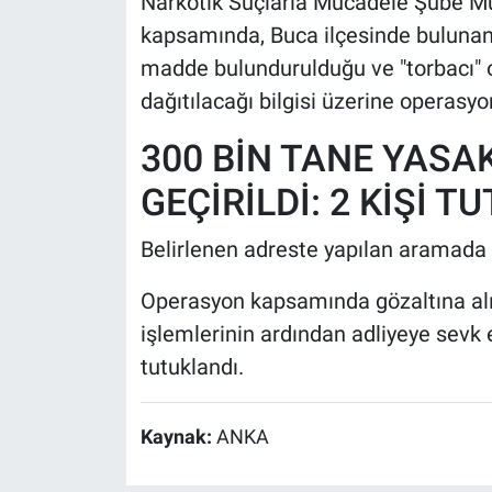
Narkotik Suçlarla Mücadele Şube Mü
kapsamında, Buca ilçesinde bulunan
madde bulundurulduğu ve "torbacı" ol
dağıtılacağı bilgisi üzerine operasy
300 BİN TANE YASA
GEÇİRİLDİ: 2 KİŞİ T
Belirlenen adreste yapılan aramada 3
Operasyon kapsamında gözaltına alın
işlemlerinin ardından adliyeye sevk ed
tutuklandı.
Kaynak:
ANKA