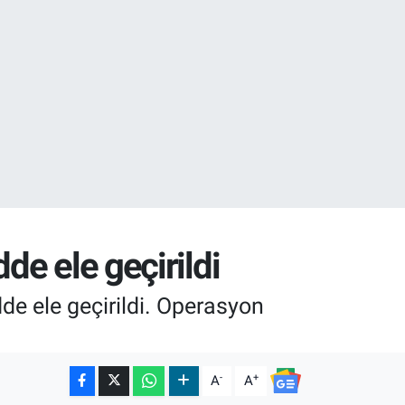
16
02
de ele geçirildi
e ele geçirildi. Operasyon
-
+
A
A