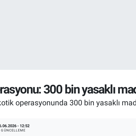
DOLAR
47,7143
%0.
EURO
55,0317
%-0.
rasyonu: 300 bin yasaklı mad
otik operasyonunda 300 bin yasaklı madd
6.06.2026 - 12:52
GÜNCELLEME