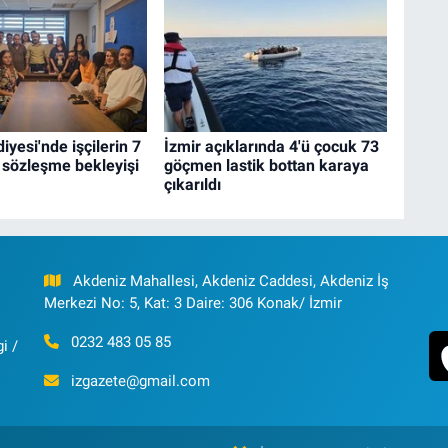
iyesi'nde işçilerin 7
İzmir açıklarında 4'ü çocuk 73
u sözleşme bekleyişi
göçmen lastik bottan karaya
çıkarıldı
Akdeniz Mahallesi, Akdeniz Caddesi, Akdeniz İş
Merkezi No: 5, Kat: 3 Daire: 306 Konak/ İzmir
0232 483 05 85
i /
izgazete@gmail.com