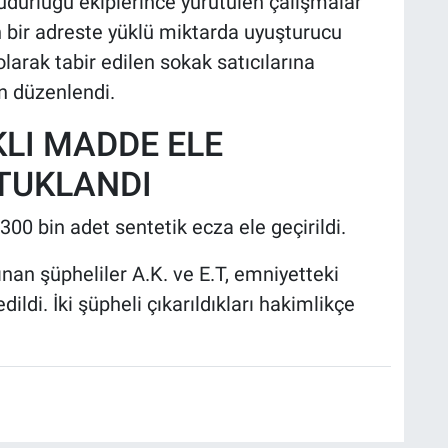
dürlüğü ekiplerince yürütülen çalışmalar
 bir adreste yüklü miktarda uyuşturucu
arak tabir edilen sokak satıcılarına
on düzenlendi.
KLI MADDE ELE
UTUKLANDI
00 bin adet sentetik ecza ele geçirildi.
an şüpheliler A.K. ve E.T, emniyetteki
ildi. İki şüpheli çıkarıldıkları hakimlikçe