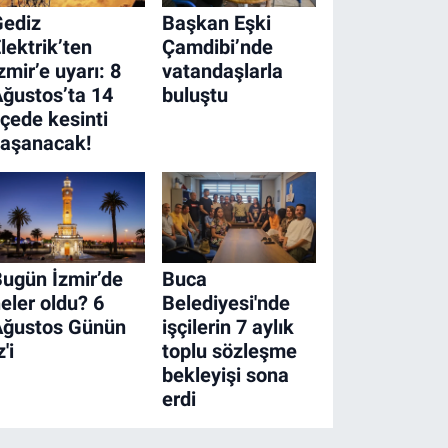
Gediz
Başkan Eşki
lektrik’ten
Çamdibi’nde
zmir’e uyarı: 8
vatandaşlarla
ğustos’ta 14
buluştu
lçede kesinti
yaşanacak!
ugün İzmir’de
Buca
eler oldu? 6
Belediyesi'nde
Ağustos Günün
işçilerin 7 aylık
z'i
toplu sözleşme
bekleyişi sona
erdi