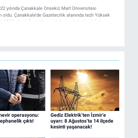
022 yılında Çanakkale Onsekiz Mart Üniversitesi
oldu. Çanakkale’de Gazetecilik alanında tezli Yüksek
, 2022 yılında İzmir’de mesleğe başladı. Meslek hayatı
e rejisörlük görevlerini üstlendi. Çalışma hayatına ise
olarak devam ediyor.
nevir operasyonu:
Gediz Elektrik’ten İzmir’e
ephanelik çıktı!
uyarı: 8 Ağustos’ta 14 ilçede
kesinti yaşanacak!