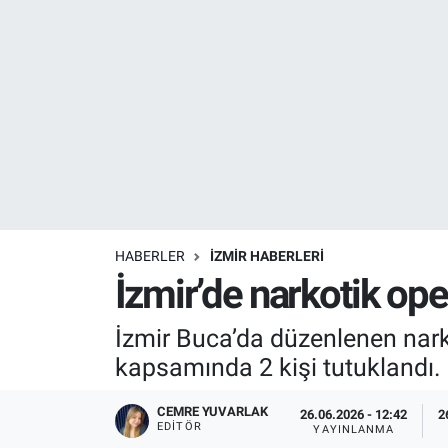
Resmi İlanlar
Resmi Reklam
YAŞAM
HABERLER
İZMİR HABERLERİ
İzmir’de narkotik ope
İzmir Buca’da düzenlenen nark
kapsamında 2 kişi tutuklandı.
CEMRE YUVARLAK
26.06.2026 - 12:42
2
EDITÖR
YAYINLANMA