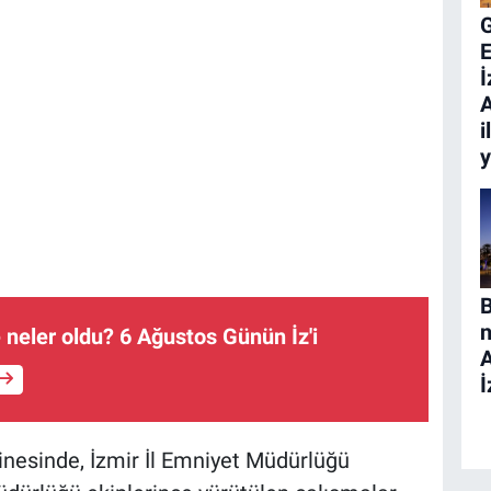
E
İ
A
i
B
n
 neler oldu? 6 Ağustos Günün İz'i
İ
inesinde, İzmir İl Emniyet Müdürlüğü