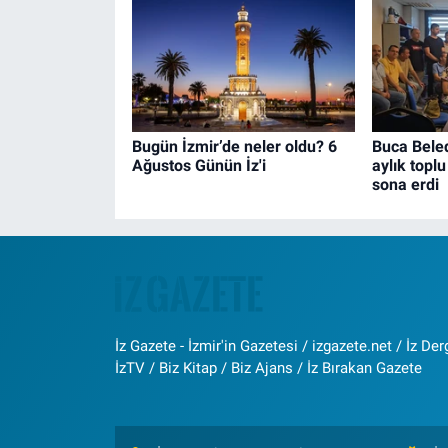
Bugün İzmir’de neler oldu? 6
Buca Beled
Ağustos Günün İz'i
aylık topl
sona erdi
İz Gazete - İzmir'in Gazetesi / izgazete.net / İz Derg
İzTV / Biz Kitap / Biz Ajans / İz Bırakan Gazete