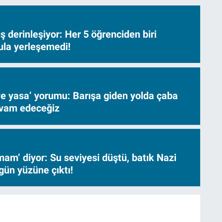
 derinleşiyor: Her 5 öğrenciden biri
ula yerleşemedi!
ve yasa’ yorumu: Barışa giden yolda çaba
evam edeceğiz
am’ diyor: Su seviyesi düştü, batık Nazi
gün yüzüne çıktı!