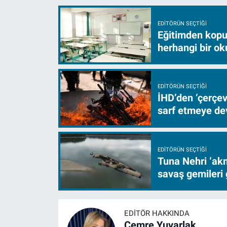
EDITÖRÜN SEÇTIĞI
Eğitimden kopuş
herhangi bir ok
EDITÖRÜN SEÇTIĞI
İHD’den ‘çerçe
sarf etmeye d
EDITÖRÜN SEÇTIĞI
Tuna Nehri ‘akm
savaş gemileri 
EDITÖR HAKKINDA
Cemre Yuvarlak