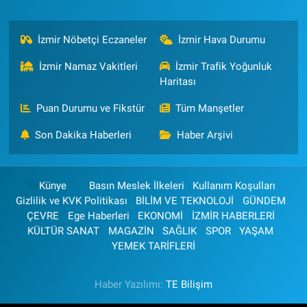
İzmir Nöbetçi Eczaneler
İzmir Hava Durumu
İzmir Namaz Vakitleri
İzmir Trafik Yoğunluk
Haritası
Puan Durumu ve Fikstür
Tüm Manşetler
Son Dakika Haberleri
Haber Arşivi
Künye
Basın Meslek İlkeleri
Kullanım Koşulları
Gizlilik ve KVK Politikası
BİLİM VE TEKNOLOJİ
GÜNDEM
ÇEVRE
Ege Haberleri
EKONOMİ
İZMİR HABERLERİ
KÜLTÜR SANAT
MAGAZİN
SAĞLIK
SPOR
YAŞAM
YEMEK TARİFLERİ
Haber Yazılımı:
TE Bilişim