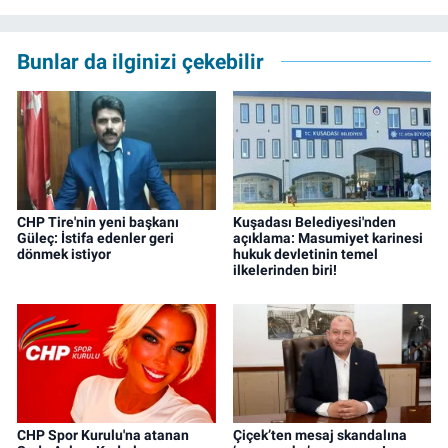
yılında İzmir’de mesleğe başladı. Meslek
hayatı boyunca muhabirlik, editörlük ve
rejisörlük görevlerini üstlendi. Çalışma
Bunlar da ilginizi çekebilir
hayatına ise izgazete.net’te haber editörü
olarak devam ediyor.
CHP Tire'nin yeni başkanı
Kuşadası Belediyesi'nden
Güleç: İstifa edenler geri
açıklama: Masumiyet karinesi
dönmek istiyor
hukuk devletinin temel
ilkelerinden biri!
CHP Spor Kurulu'na atanan
Çiçek’ten mesaj skandalına