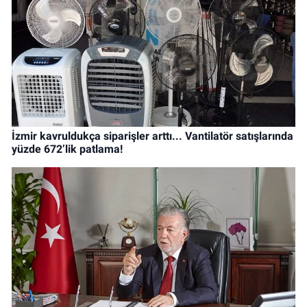
İzmir kavruldukça siparişler arttı... Vantilatör satışlarında
yüzde 672’lik patlama!