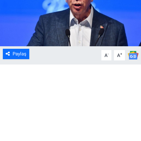
Paylaş
-
+
A
A