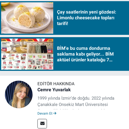
Çay saatlerinin yeni gözdesi:
Limonlu cheesecake topları
tarifi!
BİM'e bu cuma dondurma
saklama kabı geliyor... BİM
aktüel ürünler kataloğu 7
Ağustos Cuma 2026
EDITÖR HAKKINDA
Cemre Yuvarlak
1999 yılında İzmir’de doğdu. 2022 yılında
Çanakkale Onsekiz Mart Üniversitesi
Gazetecilik bölümünden mezun oldu.
Devam Et
Çanakkale’de Gazetecilik alanında tezli
Yüksek Lisansına devam eden gazeteci, 2022