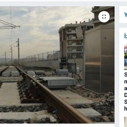
Y
İ
S
m
a
D
S
h