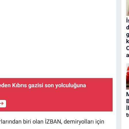
İ
d
g
k
a
 eden Kıbrıs gazisi son yolculuğuna
B
İ
t
arından biri olan İZBAN, demiryolları için