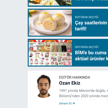
EDITÖRÜN SEÇTIĞI
Çay saatlerinin
tarifi!
EDITÖRÜN SEÇTIĞI
BİM'e bu cuma 
aktüel ürünler
EDITÖR HAKKINDA
Ozan Ekiz
1997 yılında Mersin’de doğdu. 
Bölümü’nden 2020 yılında mezun
editörü, muhabir, rejisör olara
Devam Et
çalışma hayatına izgazete.net