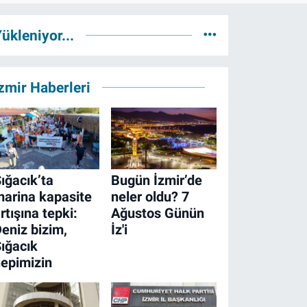
ükleniyor...
zmir Haberleri
ığacık’ta
Bugün İzmir’de
arina kapasite
neler oldu? 7
rtışına tepki:
Ağustos Günün
eniz bizim,
İz'i
ığacık
epimizin