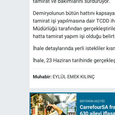
tamirat ve bakımlarını sürdürüyor.
Demiryolunun bütün hattını kapsayan
tamirat işi yapılmasına dair TCDD ih
Müdürlüğü tarafından gerçekleştiril
hatta tamirat yapım işi olduğu belirti
İhale detaylarında yerli istekliler kısm
İhale, 23 Haziran tarihinde gerçekleş
Muhabir:
EYLÜL EMEK KILINÇ
EDITÖRÜN SEÇTIĞI
CarrefourSA fra
630 aileyi ifla