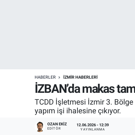
Resmi İlanlar
Resmi Reklam
YAŞAM
HABERLER
İZMİR HABERLERİ
İZBAN’da makas tamir
TCDD İşletmesi İzmir 3. Bölge
yapım işi ihalesine çıkıyor.
OZAN EKIZ
12.06.2026 - 12:39
EDITÖR
YAYINLANMA