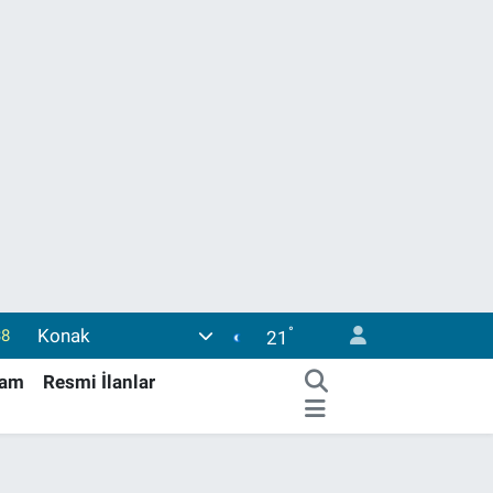
38
°
Konak
21
03
şam
Resmi İlanlar
14
87
18