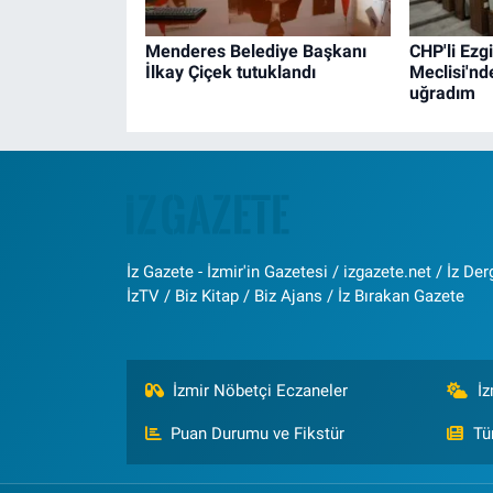
Menderes Belediye Başkanı
CHP'li Ezg
İlkay Çiçek tutuklandı
Meclisi'nd
uğradım
İz Gazete - İzmir'in Gazetesi / izgazete.net / İz Derg
İzTV / Biz Kitap / Biz Ajans / İz Bırakan Gazete
İzmir Nöbetçi Eczaneler
İ
Puan Durumu ve Fikstür
Tü