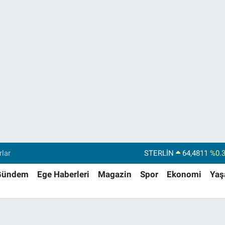
STERLİN
64,4811
%0.
rlar
GRAM ALTIN
6660.55
%0.
Gündem
Ege Haberleri
Magazin
Spor
Ekonomi
Ya
BİST100
13.779
%-
BITCOIN
64.960,21
%0.
DOLAR
47,7436
%0.