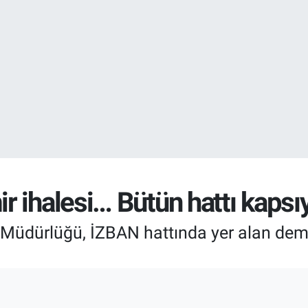
EURO
55,2510
%0.
 ihalesi… Bütün hattı kapsı
 Müdürlüğü, İZBAN hattında yer alan demi