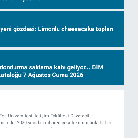
 yeni gözdesi: Limonlu cheesecake topları
dondurma saklama kabı geliyor... BİM
 kataloğu 7 Ağustos Cuma 2026
Ege Üniversitesi İletişim Fakültesi Gazetecilik
 oldu. 2020 yılından itibaren çeşitli kurumlarda haber
k çalıştı. Meslek hayatına İzmir’de başlayan gazeteci,
’te haber editörü olarak devam etmekte.