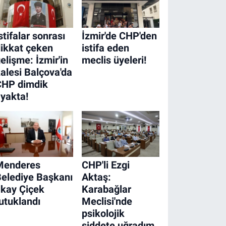
stifalar sonrası
İzmir'de CHP'den
ikkat çeken
istifa eden
elişme: İzmir'in
meclis üyeleri!
alesi Balçova'da
CHP dimdik
yakta!
Menderes
CHP'li Ezgi
elediye Başkanı
Aktaş:
lkay Çiçek
Karabağlar
utuklandı
Meclisi'nde
psikolojik
şiddete uğradım