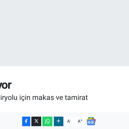
32
yor
ryolu için makas ve tamirat
-
+
A
A