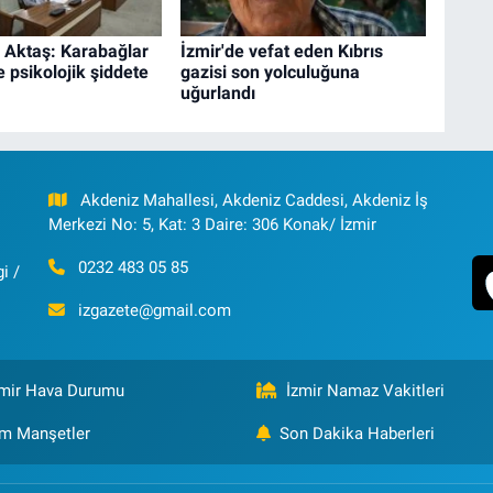
i Aktaş: Karabağlar
İzmir'de vefat eden Kıbrıs
e psikolojik şiddete
gazisi son yolculuğuna
uğurlandı
Akdeniz Mahallesi, Akdeniz Caddesi, Akdeniz İş
Merkezi No: 5, Kat: 3 Daire: 306 Konak/ İzmir
0232 483 05 85
i /
izgazete@gmail.com
zmir Hava Durumu
İzmir Namaz Vakitleri
m Manşetler
Son Dakika Haberleri