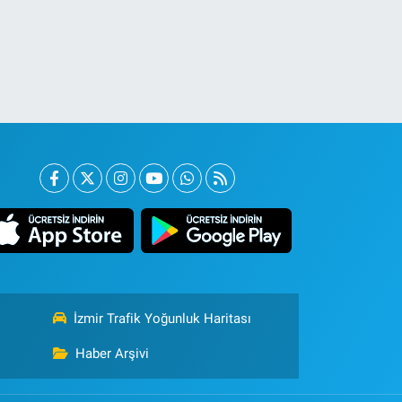
İzmir Trafik Yoğunluk Haritası
Haber Arşivi