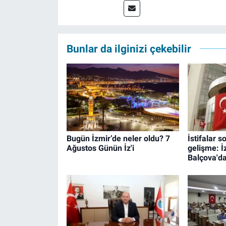
Bunlar da ilginizi çekebilir
Bugün İzmir’de neler oldu? 7
İstifalar 
Ağustos Günün İz'i
gelişme: İz
Balçova'd