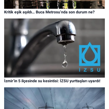
Kritik eşik aşıldı… Buca Metrosu’nda son durum ne?
İzmir’in 5 ilçesinde su kesintisi: İZSU yurttaşları uyardı!