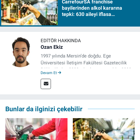
CarrefourSA franchise
bayilerinden alkol kararına
tepki: 630 aileyi iflasa
sürükleyecek!
EDITÖR HAKKINDA
Ozan Ekiz
1997 yılında Mersin’de doğdu. Ege
Üniversitesi İletişim Fakültesi Gazetecilik
Bölümü’nden 2020 yılında mezun oldu. 2020
Devam Et
yılından itibaren çeşitli kurumlarda haber
editörü, muhabir, rejisör olarak çalıştı.
Meslek hayatına İzmir’de başlayan gazeteci,
çalışma hayatına izgazete.net’te haber
editörü olarak devam etmekte.
Bunlar da ilginizi çekebilir