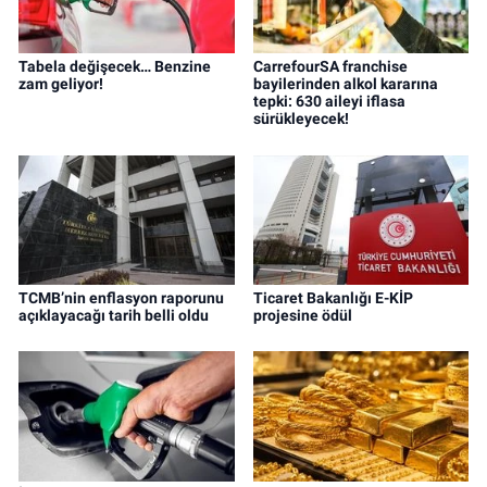
Tabela değişecek… Benzine
CarrefourSA franchise
zam geliyor!
bayilerinden alkol kararına
tepki: 630 aileyi iflasa
sürükleyecek!
TCMB’nin enflasyon raporunu
Ticaret Bakanlığı E-KİP
açıklayacağı tarih belli oldu
projesine ödül