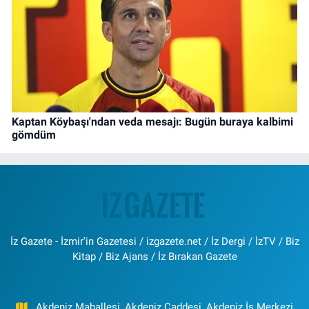
Kaptan Köybaşı'ndan veda mesajı: Bugün buraya kalbimi
gömdüm
İz Gazete - İzmir'in Gazetesi / izgazete.net / İz Dergi / İzTV / Biz
Kitap / Biz Ajans / İz Bırakan Gazete
Akdeniz Mahallesi, Akdeniz Caddesi, Akdeniz İş Merkezi