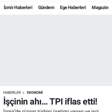
İzmir Haberleri
Gündem
Ege Haberleri
Magazin
Resmi İlanlar
Resmi Reklam
YAŞAM
HABERLER
EKONOMİ
İşçinin ahı… TPI iflas etti!
İzmir’de rüzgar türbini üretimi yapan ve işçi