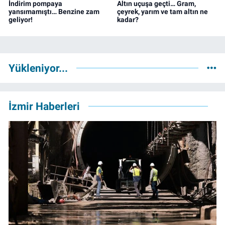
İndirim pompaya
Altın uçuşa geçti… Gram,
yansımamıştı… Benzine zam
çeyrek, yarım ve tam altın ne
geliyor!
kadar?
Yükleniyor...
İzmir Haberleri