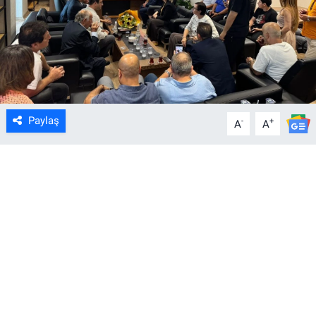
Paylaş
-
+
A
A