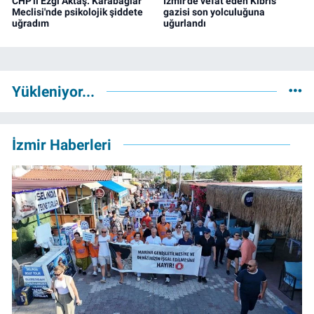
CHP'li Ezgi Aktaş: Karabağlar
İzmir'de vefat eden Kıbrıs
Meclisi'nde psikolojik şiddete
gazisi son yolculuğuna
uğradım
uğurlandı
Yükleniyor...
İzmir Haberleri