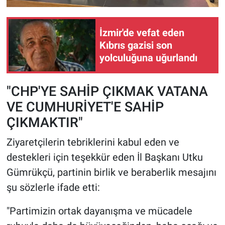
İzmir'de vefat eden
Kıbrıs gazisi son
yolculuğuna uğurlandı
"CHP'YE SAHİP ÇIKMAK VATANA
VE CUMHURİYET'E SAHİP
ÇIKMAKTIR"
Ziyaretçilerin tebriklerini kabul eden ve
destekleri için teşekkür eden İl Başkanı Utku
Gümrükçü, partinin birlik ve beraberlik mesajını
şu sözlerle ifade etti:
"Partimizin ortak dayanışma ve mücadele