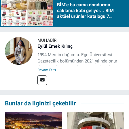
BİM'e bu cuma dondurma
saklama kabı geliyor... BİM
aktüel ürünler kataloğu 7
Ağustos Cuma 2026
MUHABIR
Eylül Emek Kılınç
1994 Mersin doğumlu. Ege Üniversitesi
Gazetecilik bölümünden 2021 yılında onur
derecesiyle mezun oldu. Öğrenciliğinde
Devam Et
çeşitli mecralarda edindiği yarı-profesyonel
deneyimin dışında kapatılana kadar Artı TV
ve TELE1 TV Ankara bürolarında editör ve
kameraman olarak çalıştı. Meslek hayatını İz
Gazete'de sürdürüyor.
Bunlar da ilginizi çekebilir