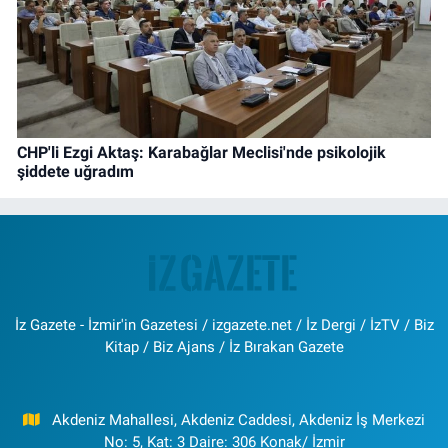
CHP'li Ezgi Aktaş: Karabağlar Meclisi'nde psikolojik
şiddete uğradım
İz Gazete - İzmir'in Gazetesi / izgazete.net / İz Dergi / İzTV / Biz
Kitap / Biz Ajans / İz Bırakan Gazete
Akdeniz Mahallesi, Akdeniz Caddesi, Akdeniz İş Merkezi
No: 5, Kat: 3 Daire: 306 Konak/ İzmir