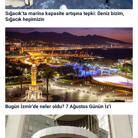
Sığacık’ta marina kapasite artışına tepki: Deniz bizim,
Sığacık hepimizin
Bugün İzmir’de neler oldu? 7 Ağustos Günün İz'i