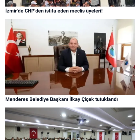
İzmir'de CHP'den istifa eden meclis üyeleri!
Menderes Belediye Başkanı İlkay Çiçek tutuklandı