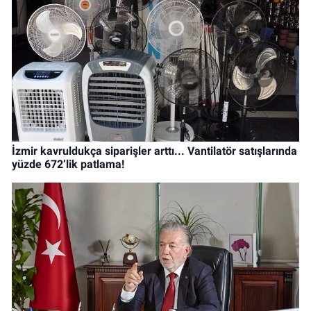
İzmir kavruldukça siparişler arttı... Vantilatör satışlarında
yüzde 672’lik patlama!