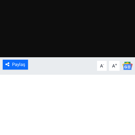
Paylaş
-
+
A
A