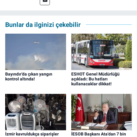
ve TELE1 TV Ankara bürolarında editör ve
kameraman olarak çalıştı. Meslek hayatını İz
Gazete'de sürdürüyor.
Bunlar da ilginizi çekebilir
Bayındır’da çıkan yangın
ESHOT Genel Müdürlüğü
kontrol altında!
açıkladı: Bu hatları
kullanacaklar dikkat!
İzmir kavruldukça siparişler
İESOB Başkanı Ata'dan 7 bin