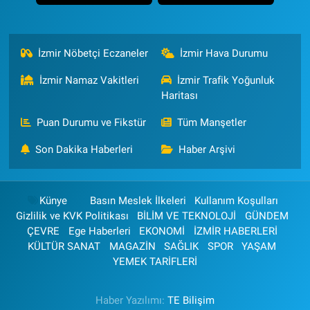
İzmir Nöbetçi Eczaneler
İzmir Hava Durumu
İzmir Namaz Vakitleri
İzmir Trafik Yoğunluk
Haritası
Puan Durumu ve Fikstür
Tüm Manşetler
Son Dakika Haberleri
Haber Arşivi
Künye
Basın Meslek İlkeleri
Kullanım Koşulları
Gizlilik ve KVK Politikası
BİLİM VE TEKNOLOJİ
GÜNDEM
ÇEVRE
Ege Haberleri
EKONOMİ
İZMİR HABERLERİ
KÜLTÜR SANAT
MAGAZİN
SAĞLIK
SPOR
YAŞAM
YEMEK TARİFLERİ
Haber Yazılımı:
TE Bilişim