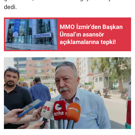
dedi.
MMO İzmir’den Başkan
Ünsal’ın asansör
açıklamalarına tepki!