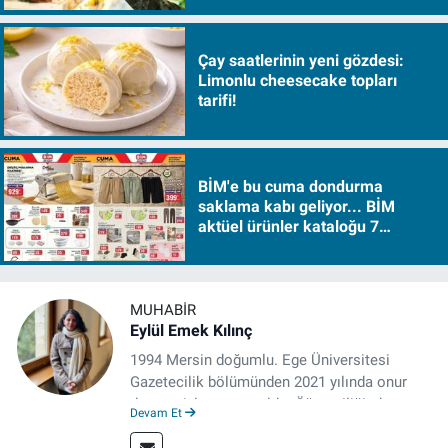
Çay saatlerinin yeni gözdesi:
Limonlu cheesecake topları
tarifi!
BİM'e bu cuma dondurma
saklama kabı geliyor... BİM
aktüel ürünler kataloğu 7
Ağustos Cuma 2026
MUHABIR
Eylül Emek Kılınç
1994 Mersin doğumlu. Ege Üniversitesi
Gazetecilik bölümünden 2021 yılında onur
derecesiyle mezun oldu. Öğrenciliğinde
Devam Et
çeşitli mecralarda edindiği yarı-profesyonel
deneyimin dışında kapatılana kadar Artı TV