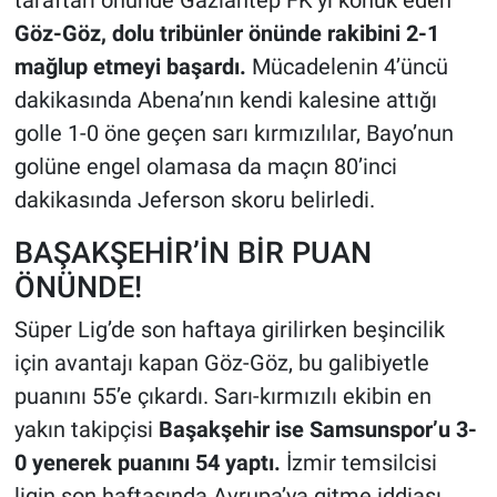
Göz-Göz, dolu tribünler önünde rakibini 2-1
mağlup etmeyi başardı.
Mücadelenin 4’üncü
dakikasında Abena’nın kendi kalesine attığı
golle 1-0 öne geçen sarı kırmızılılar, Bayo’nun
golüne engel olamasa da maçın 80’inci
dakikasında Jeferson skoru belirledi.
BAŞAKŞEHİR’İN BİR PUAN
ÖNÜNDE!
Süper Lig’de son haftaya girilirken beşincilik
için avantajı kapan Göz-Göz, bu galibiyetle
puanını 55’e çıkardı. Sarı-kırmızılı ekibin en
yakın takipçisi
Başakşehir ise Samsunspor’u 3-
0 yenerek puanını 54 yaptı.
İzmir temsilcisi
ligin son haftasında Avrupa’ya gitme iddiası