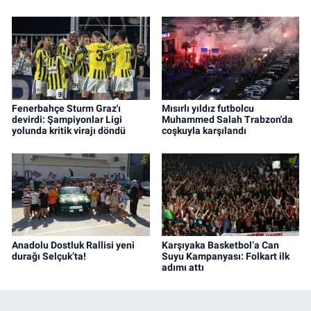
Fenerbahçe Sturm Graz'ı
Mısırlı yıldız futbolcu
devirdi: Şampiyonlar Ligi
Muhammed Salah Trabzon'da
yolunda kritik virajı döndü
coşkuyla karşılandı
Anadolu Dostluk Rallisi yeni
Karşıyaka Basketbol’a Can
durağı Selçuk’ta!
Suyu Kampanyası: Folkart ilk
adımı attı