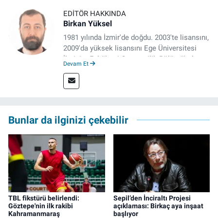
EDITÖR HAKKINDA
Birkan Yüksel
1981 yılında İzmir'de doğdu. 2003'te lisansını,
2009'da yüksek lisansını Ege Üniversitesi
İletişim Fakültesi Gazetecilik Bölümü'nde
Devam Et
tamamladı. 2011 yılında yüksek lisans
tezinden hareketle yazdığı "İdeoloji ve
Gündelik Hayatta Milliyetçilik" adlı kitabı,
Genesis Yayınevi tarafından basıldı. 2022
yılından bu yana İz Gazete'de sayfa yapımcısı
Bunlar da ilginizi çekebilir
ve editör olarak görev yapmaktadır.
TBL fikstürü belirlendi:
Sepil’den İnciraltı Projesi
Göztepe'nin ilk rakibi
açıklaması: Birkaç aya inşaat
Kahramanmaraş
başlıyor