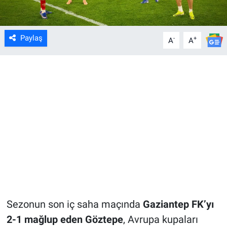
Paylaş
-
+
A
A
Sezonun son iç saha maçında
Gaziantep FK’yı
2-1 mağlup eden Göztepe
, Avrupa kupaları