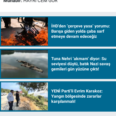
Muhabir:
HAYRİ CEM GÖR
İHD’den ‘çerçeve yasa’ yorumu:
Barışa giden yolda çaba sarf
etmeye devam edeceğiz
Tuna Nehri ‘akmam’ diyor: Su
seviyesi düştü, batık Nazi savaş
gemileri gün yüzüne çıktı!
YENİ Parti’li Evrim Karakoz:
Yangın bölgesinde zararlar
karşılanmalı!