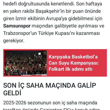
hedefi doğrultusunda kenetlendi. Son haftaya
en yakın rakibi Başakşehir’in bir puan önünde
giren İzmir ekibinin Avrupa’ya gidebilmesi için
Samsunspor
maçından galibiyetle ayrılması ve
Trabzonspor’un Türkiye Kupası’nı kazanması
gerekiyor.
Karşıyaka Basketbol’a
Can Suyu Kampanyası:
Folkart ilk adımı attı
SON İÇ SAHA MAÇINDA GALİP
GELDİ
2025-2026 sezonunun son iç saha maçında
taraftarı önünde Gaziantep FK’yı konuk eden