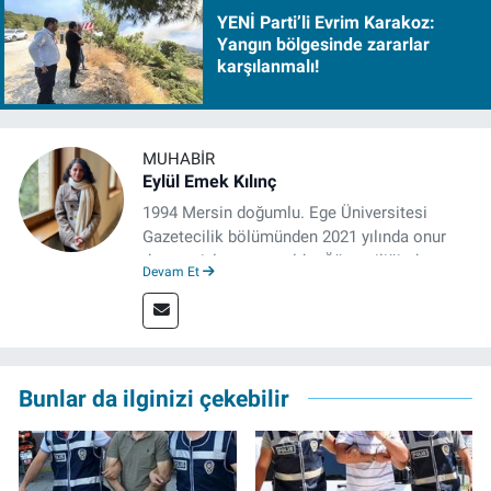
YENİ Parti’li Evrim Karakoz:
Yangın bölgesinde zararlar
karşılanmalı!
MUHABIR
Eylül Emek Kılınç
1994 Mersin doğumlu. Ege Üniversitesi
Gazetecilik bölümünden 2021 yılında onur
derecesiyle mezun oldu. Öğrenciliğinde
Devam Et
çeşitli mecralarda edindiği yarı-profesyonel
deneyimin dışında kapatılana kadar Artı TV
ve TELE1 TV Ankara bürolarında editör ve
kameraman olarak çalıştı. Meslek hayatını İz
Gazete'de sürdürüyor.
Bunlar da ilginizi çekebilir