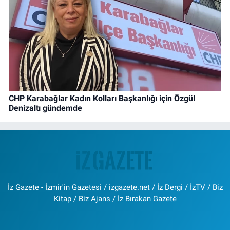
CHP Karabağlar Kadın Kolları Başkanlığı için Özgül
Denizaltı gündemde
İz Gazete - İzmir'in Gazetesi / izgazete.net / İz Dergi / İzTV / Biz
Kitap / Biz Ajans / İz Bırakan Gazete