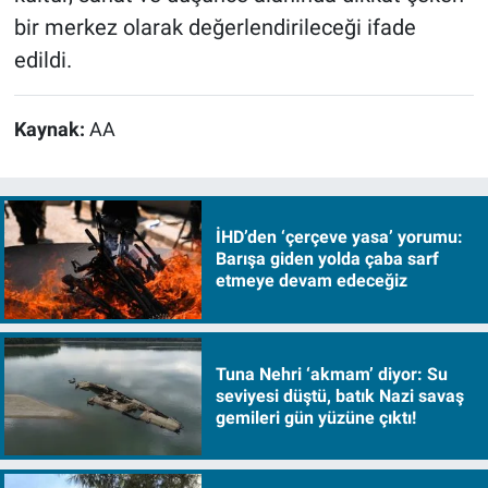
bir merkez olarak değerlendirileceği ifade
edildi.
Kaynak:
AA
İHD’den ‘çerçeve yasa’ yorumu:
Barışa giden yolda çaba sarf
etmeye devam edeceğiz
Tuna Nehri ‘akmam’ diyor: Su
seviyesi düştü, batık Nazi savaş
gemileri gün yüzüne çıktı!