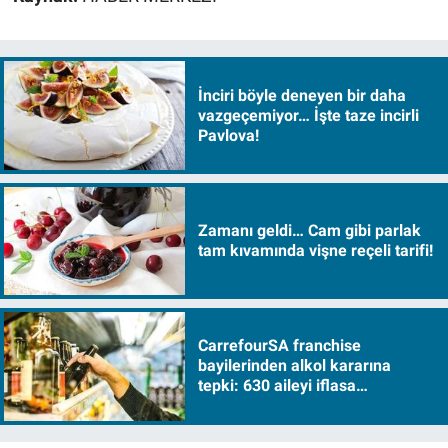
İnciri böyle deneyen bir daha
vazgeçemiyor… İşte taze incirli
Pavlova!
Zamanı geldi… Cam gibi parlak
tam kıvamında vişne reçeli tarifi!
CarrefourSA franchise
bayilerinden alkol kararına
tepki: 630 aileyi iflasa
sürükleyecek!