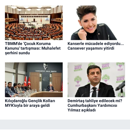
TBMM'de ‘Çocuk Koruma
Kanserle mücadele ediyordu...
Kanunu' tartışması: Muhalefet
Cansever yaşamını yitirdi
şerhini sundu
Kılıçdaroğlu Gençlik Kolları
Demirtaş tahliye edilecek mi?
MYK'sıyla bir araya geldi
Cumhurbaşkanı Yardımcısı
Yılmaz açıkladı