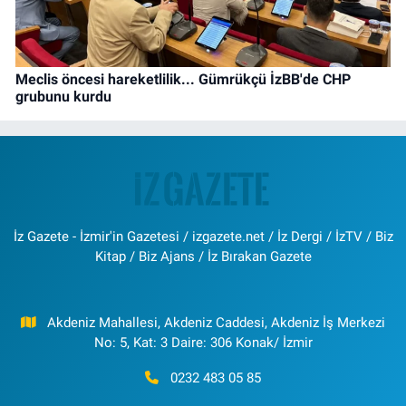
Meclis öncesi hareketlilik... Gümrükçü İzBB'de CHP
grubunu kurdu
İz Gazete - İzmir'in Gazetesi / izgazete.net / İz Dergi / İzTV / Biz
Kitap / Biz Ajans / İz Bırakan Gazete
Akdeniz Mahallesi, Akdeniz Caddesi, Akdeniz İş Merkezi
No: 5, Kat: 3 Daire: 306 Konak/ İzmir
0232 483 05 85