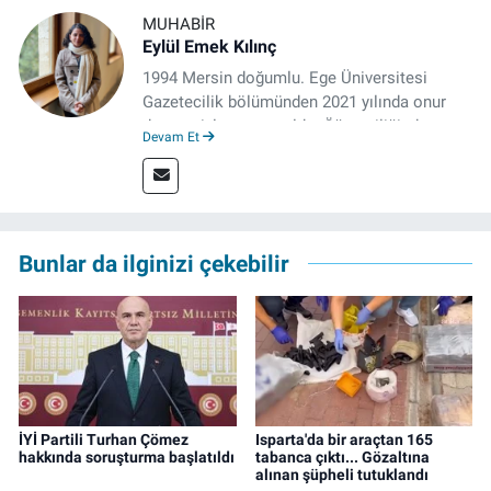
MUHABIR
Eylül Emek Kılınç
1994 Mersin doğumlu. Ege Üniversitesi
Gazetecilik bölümünden 2021 yılında onur
derecesiyle mezun oldu. Öğrenciliğinde
Devam Et
çeşitli mecralarda edindiği yarı-profesyonel
deneyimin dışında kapatılana kadar Artı TV
ve TELE1 TV Ankara bürolarında editör ve
kameraman olarak çalıştı. Meslek hayatını İz
Gazete'de sürdürüyor.
Bunlar da ilginizi çekebilir
İYİ Partili Turhan Çömez
Isparta'da bir araçtan 165
hakkında soruşturma başlatıldı
tabanca çıktı... Gözaltına
alınan şüpheli tutuklandı