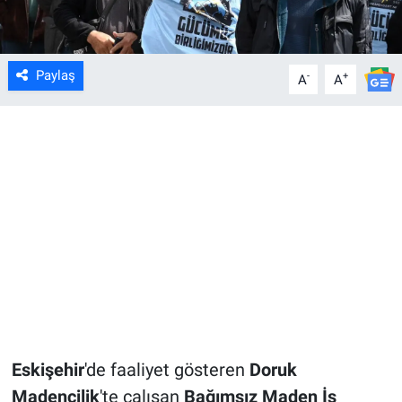
Paylaş
-
+
A
A
Eskişehir
'de faaliyet gösteren
Doruk
Madencilik
'te çalışan
Bağımsız Maden İş