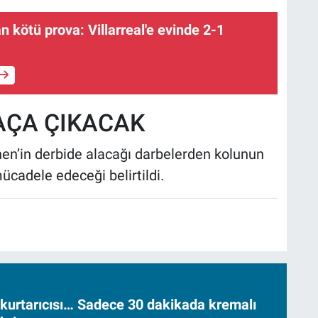
 kötü prova: Villarreal'e evinde 2-1
AÇA ÇIKACAK
en’in derbide alacağı darbelerden kolunun
cadele edeceği belirtildi.
 kurtarıcısı… Sadece 30 dakikada kremalı