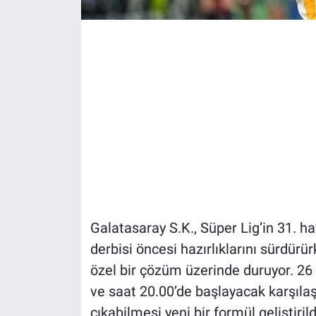
Galatasaray S.K., Süper Lig’in 31. h
derbisi öncesi hazırlıklarını sürdürü
özel bir çözüm üzerinde duruyor. 2
ve saat 20.00’de başlayacak karşıl
çıkabilmesi yeni bir formül geliştirild