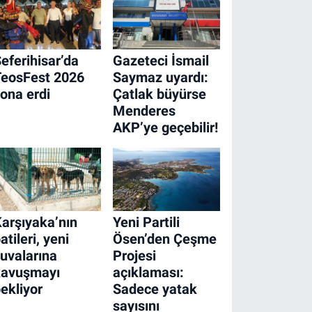
eferihisar’da
Gazeteci İsmail
TeosFest 2026
Saymaz uyardı:
ona erdi
Çatlak büyürse
Menderes
AKP’ye geçebilir!
arşıyaka’nın
Yeni Partili
atileri, yeni
Ösen’den Çeşme
uvalarına
Projesi
kavuşmayı
açıklaması:
ekliyor
Sadece yatak
sayısını