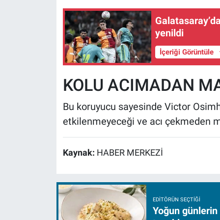
Galatasaray’dan
yenildi
İçeriği Görüntüle
KOLU ACIMADAN M
Bu koruyucu sayesinde Victor Osimh
etkilenmeyeceği ve acı çekmeden mü
Kaynak:
HABER MERKEZİ
EDITÖRÜN SEÇTIĞI
Yoğun günlerin