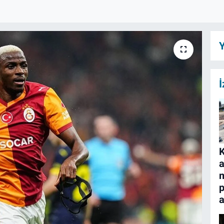
Y
İ
a
m
p
a