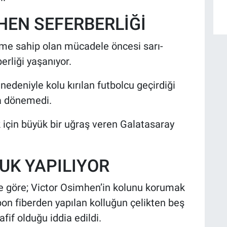
HEN SEFERBERLİĞİ
neme sahip olan mücadele öncesi sarı-
erliği yaşanıyor.
edeniyle kolu kırılan futbolcu geçirdiği
a dönemedi.
 için büyük bir uğraş veren Galatasaray
UK YAPILIYOR
e göre; Victor Osimhen’in kolunu korumak
arbon fiberden yapılan kolluğun çelikten beş
fif olduğu iddia edildi.