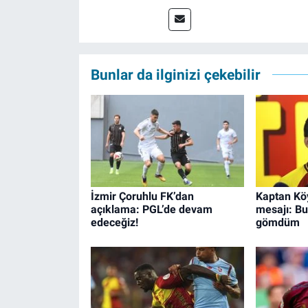
Bunlar da ilginizi çekebilir
İzmir Çoruhlu FK’dan
Kaptan Kö
açıklama: PGL’de devam
mesajı: B
edeceğiz!
gömdüm