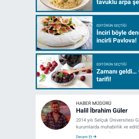
tavuklu arpa şe
EDITÖRÜN SEÇTIĞI
İnciri böyle de
incirli Pavlova!
EDITÖRÜN SEÇTIĞI
Zamanı geldi… 
tarifi!
HABER MÜDÜRÜ
Halil İbrahim Güler
2014 yılı Selçuk Üniversitesi 
kurumlarda muhabirlik ve editö
olarak devam ediyor.
Devam Et