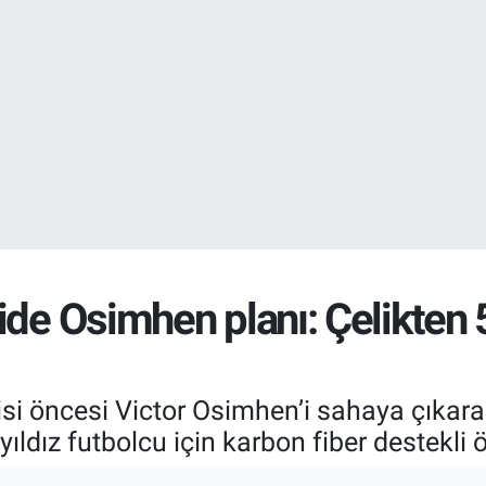
DOLAR
47,7436
%0.
EURO
55,2510
%0.
de Osimhen planı: Çelikten 5
si öncesi Victor Osimhen’i sahaya çıkarab
, yıldız futbolcu için karbon fiber destekli