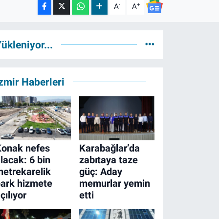
-
+
A
A
ükleniyor...
zmir Haberleri
Konak nefes
Karabağlar’da
lacak: 6 bin
zabıtaya taze
etrekarelik
güç: Aday
ark hizmete
memurlar yemin
çılıyor
etti