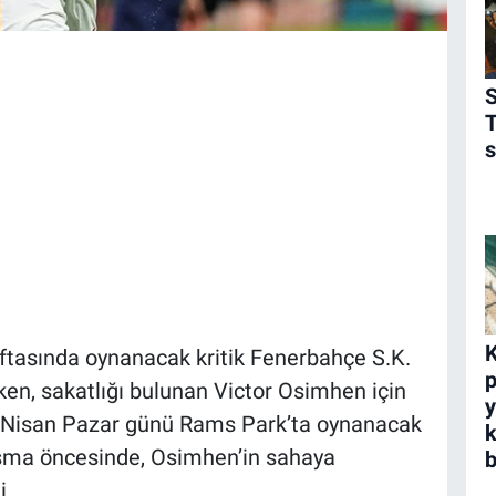
S
s
K
aftasında oynanacak kritik Fenerbahçe S.K.
p
rken, sakatlığı bulunan Victor Osimhen için
y
6 Nisan Pazar günü Rams Park’ta oynanacak
aşma öncesinde, Osimhen’in sahaya
b
i.