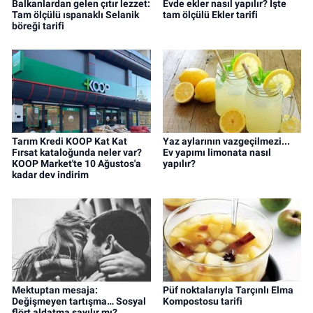
Balkanlardan gelen çıtır lezzet:
Evde ekler nasıl yapılır? İşte
Tam ölçülü ıspanaklı Selanik
tam ölçülü Ekler tarifi
böreği tarifi
Tarım Kredi KOOP Kat Kat
Yaz aylarının vazgeçilmezi...
Fırsat kataloğunda neler var?
Ev yapımı limonata nasıl
KOOP Market'te 10 Ağustos'a
yapılır?
kadar dev indirim
Mektuptan mesaja:
Püf noktalarıyla Tarçınlı Elma
Değişmeyen tartışma… Sosyal
Kompostosu tarifi
flört aldatma sayılır mı?