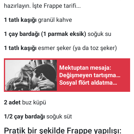
hazırlayın. İşte Frappe tarifi...
1 tatlı kaşığı
granül kahve
1 çay bardağı (1 parmak eksik)
soğuk su
1 tatlı kaşığı
esmer şeker (ya da toz şeker)
Mektuptan mesaja:
Değişmeyen tartışma…
Sosyal flört aldatma
sayılır mı?
2 adet
buz küpü
1/2 çay bardağı
soğuk süt
Pratik bir şekilde Frappe yapılışı: