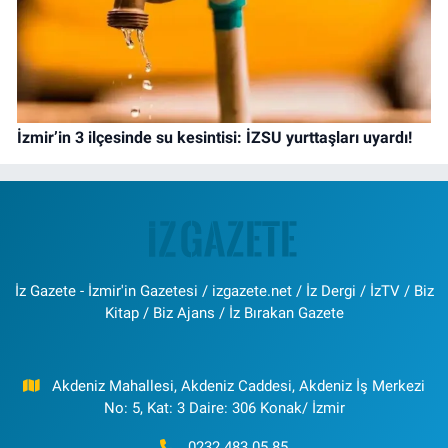
İzmir’in 3 ilçesinde su kesintisi: İZSU yurttaşları uyardı!
İz Gazete - İzmir'in Gazetesi / izgazete.net / İz Dergi / İzTV / Biz
Kitap / Biz Ajans / İz Bırakan Gazete
Akdeniz Mahallesi, Akdeniz Caddesi, Akdeniz İş Merkezi
No: 5, Kat: 3 Daire: 306 Konak/ İzmir
0232 483 05 85