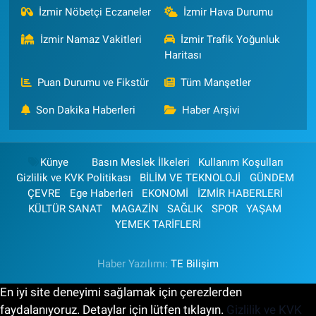
İzmir Nöbetçi Eczaneler
İzmir Hava Durumu
İzmir Namaz Vakitleri
İzmir Trafik Yoğunluk
Haritası
Puan Durumu ve Fikstür
Tüm Manşetler
Son Dakika Haberleri
Haber Arşivi
Künye
Basın Meslek İlkeleri
Kullanım Koşulları
Gizlilik ve KVK Politikası
BİLİM VE TEKNOLOJİ
GÜNDEM
ÇEVRE
Ege Haberleri
EKONOMİ
İZMİR HABERLERİ
KÜLTÜR SANAT
MAGAZİN
SAĞLIK
SPOR
YAŞAM
YEMEK TARİFLERİ
Haber Yazılımı:
TE Bilişim
En iyi site deneyimi sağlamak için çerezlerden
faydalanıyoruz. Detaylar için lütfen tıklayın.
Gizlilik ve KVK