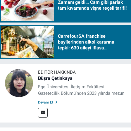
Zamanı geldi… Cam gibi parlak
tam kıvamında vişne reçeli tarifi!
CarrefourSA franchise
bayilerinden alkol kararına
tepki: 630 aileyi iflasa
sürükleyecek!
EDITÖR HAKKINDA
Büşra Çetinkaya
Ege Üniversitesi İletişim Fakültesi
Gazetecilik Bölümü’nden 2023 yılında mezun
oldu. Gazeteciliğe üniversite yıllarında çeşitli
Devam Et
gazetelerde yaptığı stajlarla adım attı.
Meslek hayatına 2023'te İzmir'de başlayan
gazeteci, halen izgazete.net’te editör olarak
çalışmalarını sürdürüyor.