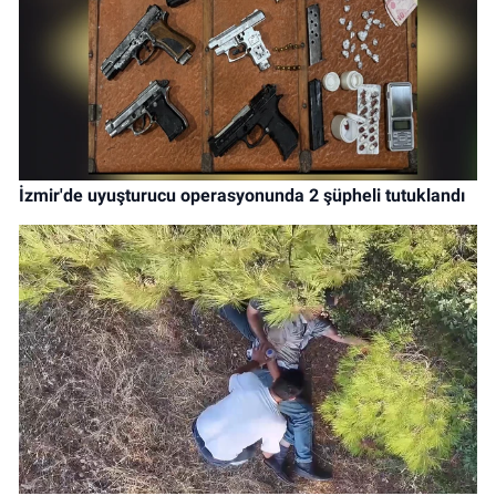
İzmir'de uyuşturucu operasyonunda 2 şüpheli tutuklandı