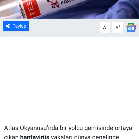
Paylaş
-
+
A
A
Atlas Okyanusu’nda bir yolcu gemisinde ortaya
çıkan
hantavirüs
vakaları dünya genelinde