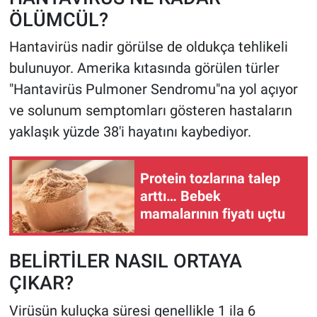
ÖLÜMCÜL?
Hantavirüs nadir görülse de oldukça tehlikeli
bulunuyor. Amerika kıtasında görülen türler
"Hantavirüs Pulmoner Sendromu"na yol açıyor
ve solunum semptomları gösteren hastaların
yaklaşık yüzde 38'i hayatını kaybediyor.
Protein tozlarına talep
arttı… Bebek
mamalarının fiyatı uçtu
BELİRTİLER NASIL ORTAYA
ÇIKAR?
Virüsün kuluçka süresi genellikle 1 ila 6