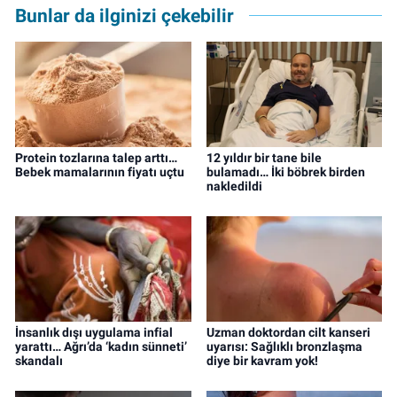
Bunlar da ilginizi çekebilir
Protein tozlarına talep arttı…
12 yıldır bir tane bile
Bebek mamalarının fiyatı uçtu
bulamadı… İki böbrek birden
nakledildi
İnsanlık dışı uygulama infial
Uzman doktordan cilt kanseri
yarattı… Ağrı’da ‘kadın sünneti’
uyarısı: Sağlıklı bronzlaşma
skandalı
diye bir kavram yok!