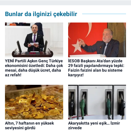
Bunlar da ilginizi çekebilir
YENİ Partili Aşkın Genç Türkiye
İESOB Başkanı Ata'dan yüzde
ekonomisini özetledi: Daha çok
29 faizli yapılandırmaya tepki:
mesai, daha düşük ücret, daha
Faizin faizini alan bu sisteme
az refah!
karşıyız!
Altın, 7 haftanın en yüksek
Akaryakıtta yeni eşik… İzmir
seviyesini gördü
zirvede