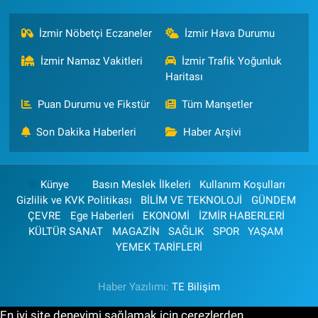
İzmir Nöbetçi Eczaneler
İzmir Hava Durumu
İzmir Namaz Vakitleri
İzmir Trafik Yoğunluk
Haritası
Puan Durumu ve Fikstür
Tüm Manşetler
Son Dakika Haberleri
Haber Arşivi
Künye
Basın Meslek İlkeleri
Kullanım Koşulları
Gizlilik ve KVK Politikası
BİLİM VE TEKNOLOJİ
GÜNDEM
ÇEVRE
Ege Haberleri
EKONOMİ
İZMİR HABERLERİ
KÜLTÜR SANAT
MAGAZİN
SAĞLIK
SPOR
YAŞAM
YEMEK TARİFLERİ
Haber Yazılımı:
TE Bilişim
En iyi site deneyimi sağlamak için çerezlerden