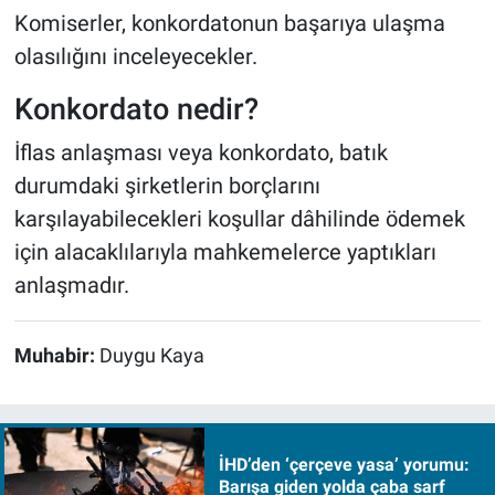
Komiserler, konkordatonun başarıya ulaşma
olasılığını inceleyecekler.
Konkordato nedir?
İflas anlaşması veya konkordato, batık
durumdaki şirketlerin borçlarını
karşılayabilecekleri koşullar dâhilinde ödemek
için alacaklılarıyla mahkemelerce yaptıkları
anlaşmadır.
Muhabir:
Duygu Kaya
İHD’den ‘çerçeve yasa’ yorumu:
Barışa giden yolda çaba sarf