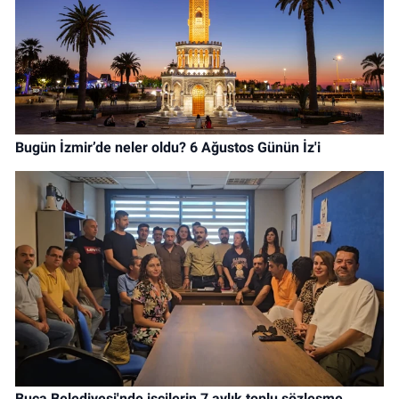
Bugün İzmir’de neler oldu? 6 Ağustos Günün İz'i
Buca Belediyesi'nde işçilerin 7 aylık toplu sözleşme