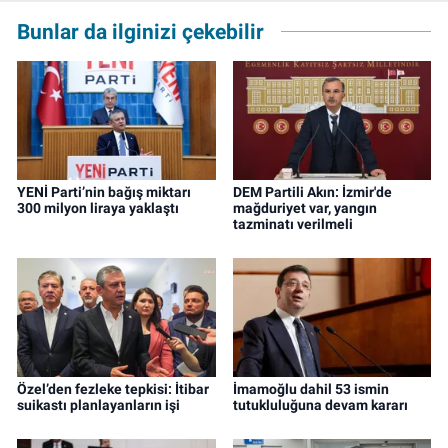
Bunlar da ilginizi çekebilir
YENİ Parti’nin bağış miktarı
DEM Partili Akın: İzmir'de
300 milyon liraya yaklaştı
mağduriyet var, yangın
tazminatı verilmeli
Özel’den fezleke tepkisi: İtibar
İmamoğlu dahil 53 ismin
suikastı planlayanların işi
tutukluluğuna devam kararı