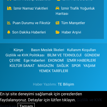
İzmir Namaz Vakitleri
İzmir Trafik Yoğunluk
Haritası
Puan Durumu ve Fikstür
Tüm Manşetler
Son Dakika Haberleri
Haber Arşivi
Künye
Basın Meslek İlkeleri
Kullanım Koşulları
Gizlilik ve KVK Politikası
BİLİM VE TEKNOLOJİ
GÜNDEM
ÇEVRE
Ege Haberleri
EKONOMİ
İZMİR HABERLERİ
KÜLTÜR SANAT
MAGAZİN
SAĞLIK
SPOR
YAŞAM
YEMEK TARİFLERİ
Haber Yazılımı:
TE Bilişim
En iyi site deneyimi sağlamak için çerezlerden
faydalanıyoruz. Detaylar için lütfen tıklayın.
Gizlilik ve KVK
Politikası
Tamam