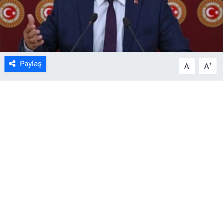
Paylaş
-
+
A
A