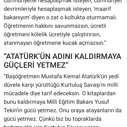
cumhuriyetle hesaplaşmak isteyen, cumhuriyet
devrimleriyle hesaplaşmak isteyen, 'maarif
bakanıyım' diyen o zat o koltukta oturmamalı.
Öğretmenin hakkını savunmazsın, ücretli
öğretmeni kölelik ücretiyle çalıştırırsın,
atanmayan öğretmene kucak açmazsın.”
“ATATÜRK’ÜN ADINI KALDIRMAYA
GÜÇLERİ YETMEZ”
“Başöğretmen Mustafa Kemal Atatürk'ün yedi
düvele karşı yürüttüğü Kurtuluş Savaşı'nı milli
mücadele diye tarif edeceksin. O kitaplardan
bunu kaldırmaya Milli Eğitim Bakanı Yusuf
Tekin'in gücü yetmez. Onu oraya atayanların da
gücü yetmez. Çünkü biz bu topraklarda