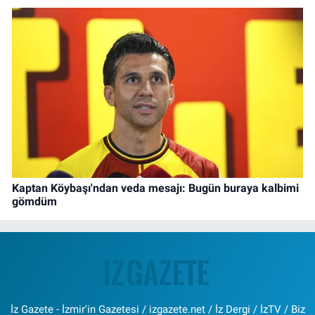
Kaptan Köybaşı'ndan veda mesajı: Bugün buraya kalbimi
gömdüm
İz Gazete - İzmir'in Gazetesi / izgazete.net / İz Dergi / İzTV / Biz