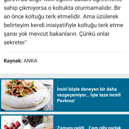
sahip çıkmıyorsa o koltukta oturmamalıdır. Bir
an önce koltuğu terk etmelidir. Ama üzülerek
belirteyim kendi inisiyatifiyle koltuğu terk etme
şansı yok mevcut bakanların. Çünkü onlar
sekreter"
Kaynak:
ANKA
İnciri böyle deneyen bir daha
vazgeçemiyor… İşte taze incirli
Pavlova!
Zamanı geldi… Cam gibi parlak