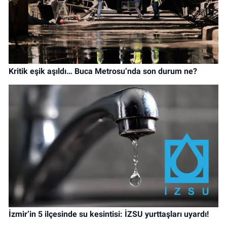
Kritik eşik aşıldı… Buca Metrosu’nda son durum ne?
İzmir’in 5 ilçesinde su kesintisi: İZSU yurttaşları uyardı!