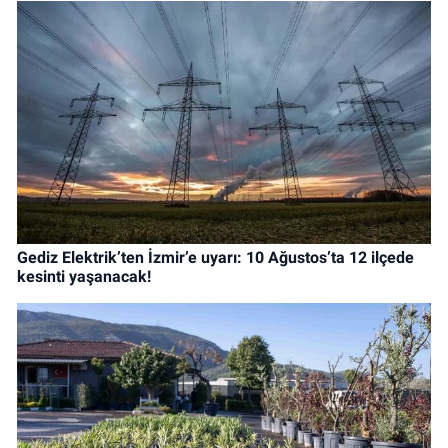
Gediz Elektrik’ten İzmir’e uyarı: 10 Ağustos’ta 12 ilçede
kesinti yaşanacak!