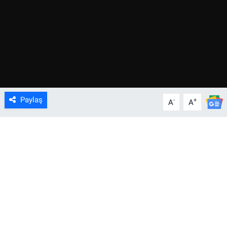
Paylaş
-
+
A
A