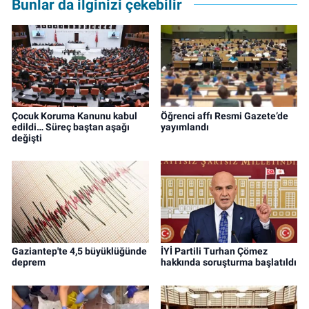
Bunlar da ilginizi çekebilir
Çocuk Koruma Kanunu kabul
Öğrenci affı Resmi Gazete’de
edildi… Süreç baştan aşağı
yayımlandı
değişti
Gaziantep'te 4,5 büyüklüğünde
İYİ Partili Turhan Çömez
deprem
hakkında soruşturma başlatıldı