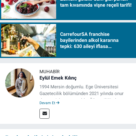
tam kıvamında vişne reçeli tarifi!
CarrefourSA franchise
bayilerinden alkol kararına
tepki: 630 aileyi iflasa
sürükleyecek!
MUHABIR
Eylül Emek Kılınç
1994 Mersin doğumlu. Ege Üniversitesi
Gazetecilik bölümünden 2021 yılında onur
derecesiyle mezun oldu. Öğrenciliğinde
Devam Et
çeşitli mecralarda edindiği yarı-profesyonel
deneyimin dışında kapatılana kadar Artı TV
ve TELE1 TV Ankara bürolarında editör ve
kameraman olarak çalıştı. Meslek hayatını İz
Gazete'de sürdürüyor.